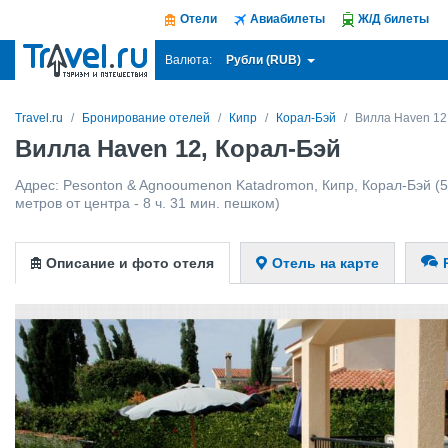
Отели
Авиабилеты
Ж/Д билеты
Рубли (RUB)
Валюта:
Travel.ru
Бронирование отелей
Кипр
Корал-Бэй
Вилла Haven 12
Вилла Haven 12, Корал-Бэй
Адрес:
Pesonton & Agnooumenon Katadromon
,
Кипр
,
Корал-Бэй
(5
метров от центра - 8 ч. 31 мин. пешком)
Описание и фото отеля
Отель на карте