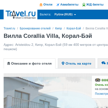
Отели
Авиабилеты
Ж/Д билеты
Рубли (RUB)
Валюта:
Travel.ru
Бронирование отелей
Кипр
Корал-Бэй
Вилла Corallia Vi
Вилла Corallia Villa, Корал-Бэй
Адрес:
Aristeidou 2
,
Кипр
,
Корал-Бэй
(59 км 400 метров от центра 
пешком)
Описание и фото отеля
Отель на карте
Очень х
на основ
Посмотре