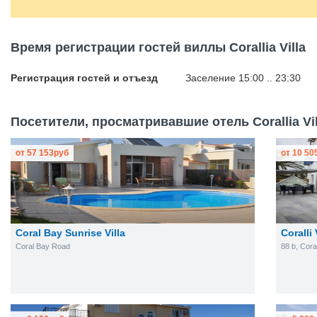
Время регистрации гостей виллы Corallia Villa
Регистрация гостей и отъезд
Заселение 15:00 .. 23:30
Посетители, просматривавшие отель Corallia Vil
от
57 153
руб
от
10 50
Coral Bay Sunrise Villa
Coralli 
Coral Bay Road
88 b, Cor