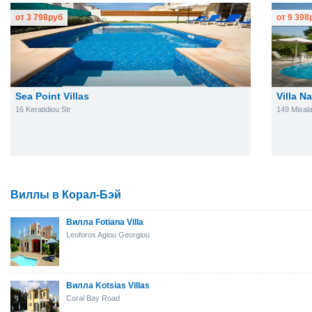
от
3 798
руб
от
9 398
Sea Point Villas
Villa N
16 Keratidiou Str
149 Mixala
Виллы в Корал-Бэй
Вилла Fotiana Villa
Leoforos Agiou Georgiou
Вилла Kotsias Villas
Coral Bay Road