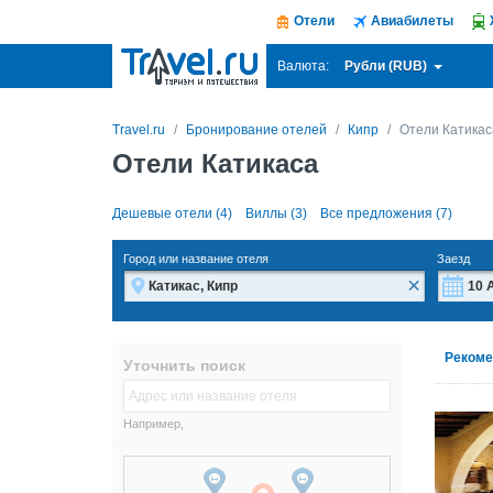
Отели
Авиабилеты
Рубли (RUB)
Валюта:
Travel.ru
Бронирование отелей
Кипр
Отели Катикас
Отели Катикаса
Дешевые отели (4)
Виллы (3)
Все предложения (7)
Город или название отеля
Заезд
×
Пн
Пн
Рекоме
Уточнить поиск
27
27
3
3
Например,
10
10
17
17