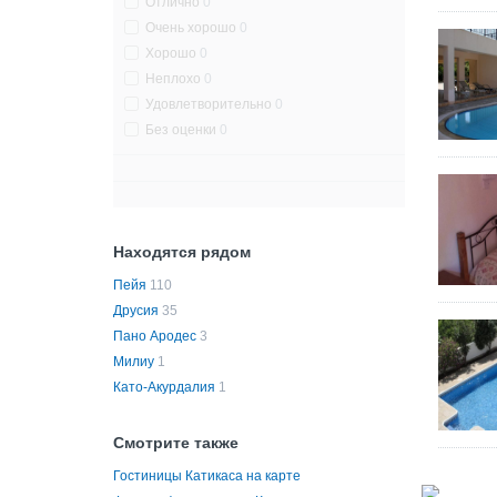
Отлично
0
Очень хорошо
0
Хорошо
0
Неплохо
0
Удовлетворительно
0
Без оценки
0
Находятся рядом
Пейя
110
Друсия
35
Пано Ародес
3
Милиу
1
Като-Акурдалия
1
Смотрите также
Гостиницы Катикаса на карте