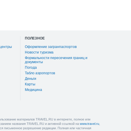
ПОЛЕЗНОЕ
 центры
Оформление загранпаспортов
Новости туризма
Формальности пересечения границ и
документы
Погода
Табло аэропортов
Деньги
Карты
Медицина
льзование материалов TRAVEL.RU в интернете, полное или
казанием названия TRAVEL.RU и активной ссылкой на
www.travel.ru
,
ется письменное разрешение редакции. Полная или частичная