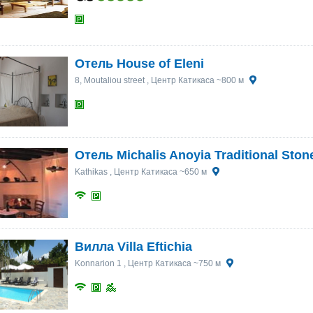
25
25
26
26
27
27
28
28
29
29
30
30
1
1
2
2
3
3
4
4
5
5
6
6
Отель House of Eleni
8, Moutaliou street
, Центр Катикаса ~800 м
Отель Michalis Anoyia Traditional Sto
Kathikas
, Центр Катикаса ~650 м
Вилла Villa Eftichia
Konnarion 1
, Центр Катикаса ~750 м