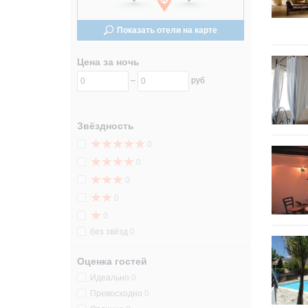
24
24
Показать отели на карте
31
31
Цена за ночь
–
руб
Звёздность
0
0
0
0
0
без звёзд
0
Оценка гостей
Идеально
0
Превосходно
0