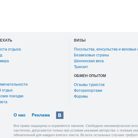
ОЕХАТЬ
ВИЗЫ
еста отдыха
Посольства, консульства и визовые
д
Безвизовые страны
 мира
Шенгенская виза
Транзит
ОБМЕН ОПЫТОМ
имечательности
Отзывы туристов
й отдых
Фоторепортажи
ские поездки
Форумы
вета
О нас
Реклама
Все права защищены и охраняются законом. Свободное некоммерческое испо
частичное, допускается только при условии указания авторства: с полным у
обязательной для каждого взятого текста. Во всех остальных случаях требу