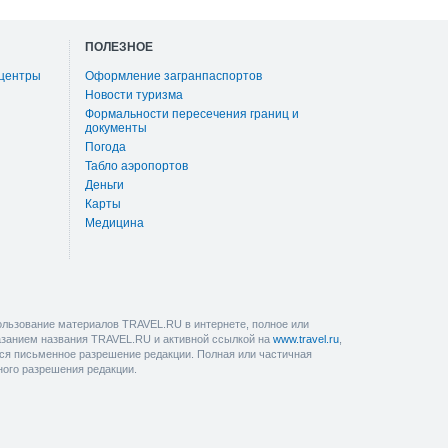
ПОЛЕЗНОЕ
 центры
Оформление загранпаспортов
Новости туризма
Формальности пересечения границ и
документы
Погода
Табло аэропортов
Деньги
Карты
Медицина
льзование материалов TRAVEL.RU в интернете, полное или
казанием названия TRAVEL.RU и активной ссылкой на
www.travel.ru
,
ется письменное разрешение редакции. Полная или частичная
ного разрешения редакции.