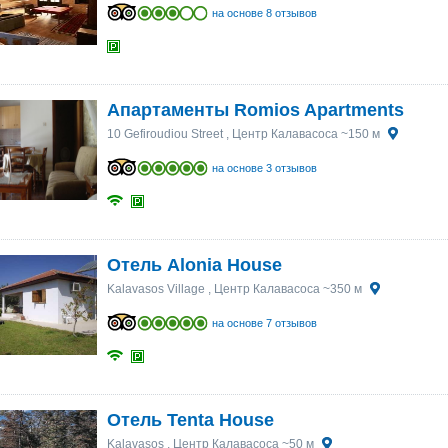
на основе 8 отзывов
Апартаменты Romios Apartments
10 Gefiroudiou Street
, Центр Калавасоса ~150 м
на основе 3 отзывов
Отель Alonia House
Kalavasos Village
, Центр Калавасоса ~350 м
на основе 7 отзывов
Отель Tenta House
Kalavasos
, Центр Калавасоса ~50 м