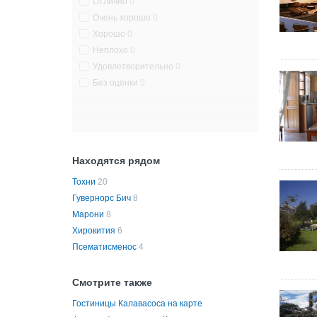
Отлично
0
Очень хорошо
0
Хорошо
0
Неплохо
0
Удовлетворительно
0
Без оценки
0
Находятся рядом
Тохни
20
Гувернорс Бич
8
Марони
8
Хирокития
6
Псематисменос
4
Смотрите также
Гостиницы Калавасоса на карте