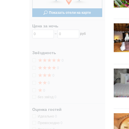
24
24
Показать отели на карте
31
31
Цена за ночь
–
руб
Звёздность
0
0
0
0
0
без звёзд
0
Оценка гостей
Идеально
0
Превосходно
0