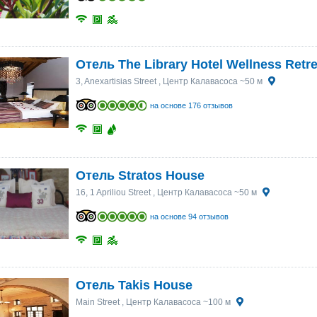
25
25
26
26
27
27
28
28
29
29
30
30
1
1
2
2
3
3
4
4
5
5
6
6
Отель The Library Hotel Wellness Retre
3, Anexartisias Street
, Центр Калавасоса ~50 м
на основе 176 отзывов
Отель Stratos House
16, 1 Apriliou Street
, Центр Калавасоса ~50 м
на основе 94 отзывов
Отель Takis House
Main Street
, Центр Калавасоса ~100 м