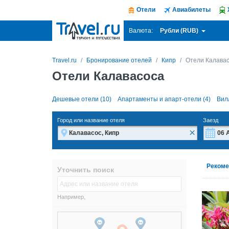
Отели
Авиабилеты
Рубли (RUB)
Валюта:
Travel.ru
Бронирование отелей
Кипр
Отели Калава
Отели Калавасоса
Дешевые отели (10)
Апартаменты и апарт-отели (4)
Вил
Город или название отеля
Заезд
×
Пн
Пн
Рекоме
Уточнить поиск
27
27
3
3
Например,
10
10
17
17