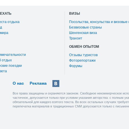
ОЕХАТЬ
ВИЗЫ
еста отдыха
Посольства, консульства и визовые
д
Безвизовые страны
 мира
Шенгенская виза
Транзит
ОБМЕН ОПЫТОМ
имечательности
Отзывы туристов
й отдых
Фоторепортажи
ские поездки
Форумы
вета
О нас
Реклама
Все права защищены и охраняются законом. Свободное некоммерческое испо
частичное, допускается только при условии указания авторства: с полным у
обязательной для каждого взятого текста. Во всех остальных случаях требу
перепечатка материалов в традиционных СМИ допускается только с письмен