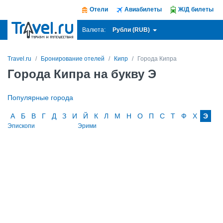
Отели
Авиабилеты
Ж/Д билеты
Рубли (RUB)
Валюта:
Travel.ru
Бронирование отелей
Кипр
Города Кипра
Города Кипра на букву Э
Популярные города
А
Б
В
Г
Д
З
И
Й
К
Л
М
Н
О
П
С
Т
Ф
Х
Э
Эпископи
Эрими