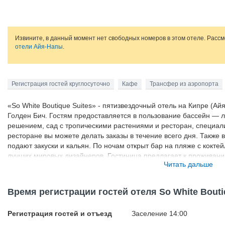
Извините, в данный момент нет свободных номеров в этом отеле. Расс
отели Айя-Напы
.
Регистрация гостей круглосуточно
Кафе
Трансфер из аэропорта
«So White Boutique Suites» - пятизвездочный отель на Кипре (А
Голден Бич. Гостям предоставляется в пользование бассейн ― 
решением, сад с тропическими растениями и ресторан, специал
ресторане вы можете делать заказы в течение всего дня. Также в
подают закуски и кальян. По ночам открыт бар на пляже с кокте
лучших мировых дизайнеров. Гостиница предлагает к проживан
Читать дальше
уровнем сервиса и оснащения. В номерах вы найдете индивиду
и огромные телевизоры. Вас ждут такие развлечения как дайвин
расположен в 3,5 километрах.
Время регистрации гостей отеля So White Bouti
Регистрация гостей и отъезд
Заселение 14:00