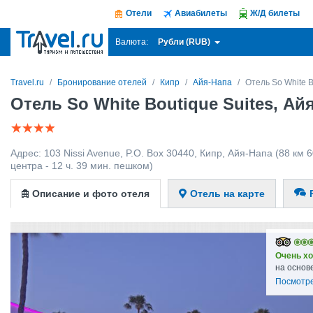
Отели
Авиабилеты
Ж/Д билеты
Рубли (RUB)
Валюта:
Travel.ru
Бронирование отелей
Кипр
Айя-Напа
Отель So White B
Отель So White Boutique Suites, Ай
Адрес:
103 Nissi Avenue, P.O. Box 30440
,
Кипр
,
Айя-Напа
(88 км 6
центра - 12 ч. 39 мин. пешком)
Описание и фото отеля
Отель на карте
Очень х
на основ
Посмотре