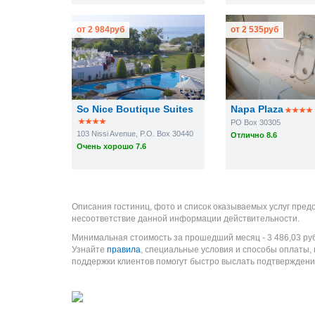
от
2 984
руб
от
2 535
руб
So Nice Boutique Suites
Napa Plaza
PO Box 30305
103 Nissi Avenue, P.O. Box 30440
Отлично 8.6
Очень хорошо 7.6
Описания гостиниц, фото и список оказываемых услуг пред
несоответствие данной информации действительности.
Минимальная стоимость за прошедший месяц -
3 486,03
ру
Узнайте
правила
, специальные условия и способы оплаты,
поддержки клиентов помогут быстро выслать подтверждени