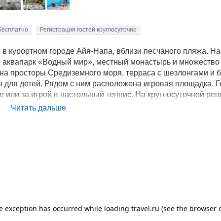
бесплатно
Регистрация гостей круглосуточно
 в курортном городе Айя-Напа, вблизи песчаного пляжа. На
 аквапарк «Водный мир», местный монастырь и множество
 на просторы Средиземного моря, терраса с шезлонгами и 
 для детей. Рядом с ним расположена игровая площадка. Г
 или за игрой в настольный теннис. На круглосуточной ре
ять напрокат авто или велосипед. Беспроводной интернет 
Читать дальше
 бесплатно можно воспользоваться услугами парковки. В
зной кухней, в которых можно отведать местные блюда и бл
ировать номера с большими меблированными балконами и
буясь морем. Все номера оборудованы ванными комнатами 