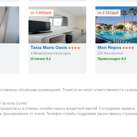
от
4 405
руб
от
2 321
руб
Tasia Maris Oasis
Mon Repos
4 Misiaouli and Kavazoglou
125 Nissi Avenue
Отлично 8.2
Превосходно 9.0
оставлены объектами размещения. Travel.ru не несет ответственности за во
б
за ночь (сутки)
 предоплаты и отмены онлайн-заказа кредитной картой. Сотрудники сервиса
е бронирования от отеля. Телефон службы поддержки указан вверху страниц