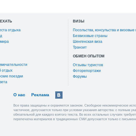
ОЕХАТЬ
ВИЗЫ
еста отдыха
Посольства, консульства и визовые
д
Безвизовые страны
 мира
Шенгенская виза
Транзит
ОБМЕН ОПЫТОМ
имечательности
Отзывы туристов
й отдых
Фоторепортажи
ские поездки
Форумы
вета
О нас
Реклама
Все права защищены и охраняются законом. Свободное некоммерческое испо
частичное, допускается только при условии указания авторства: с полным у
обязательной для каждого взятого текста. Во всех остальных случаях требу
перепечатка материалов в традиционных СМИ допускается только с письмен