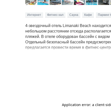
Интернет
Фитнес-зал
Сауна
Кафе
Паркинг 
4-звездочный отель Limanaki Beach находится
небольшом расстоянии отсюда располагается
пляжей. В отеле оборудован бассейн с видом
Отдельный безопасный бассейн предусмотрен
предлагается провести время в фитнес-центре
можно воспользоваться камерой хранения, вз
территории отеля предоставляется платно, а
комплексе работает 4 ресторана с разнообра
даров моря. В Limanaki Beach можно заброн
шезлонгами, на которых можно загорать, лю
необходимой современной техникой.