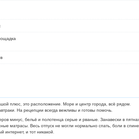
с
лощадка
ов
ой плюс, это расположение. Море и центр города, всё рядом.
втраки. На рецепции всегда вежливы и готовы помочь.
ров минус, бельё и полотенца серые и рваные. Занавески в пятнах
ные матрасы. Весь отпуск не могли нормально спать, боли в спине
й интернет, и тот никакой.