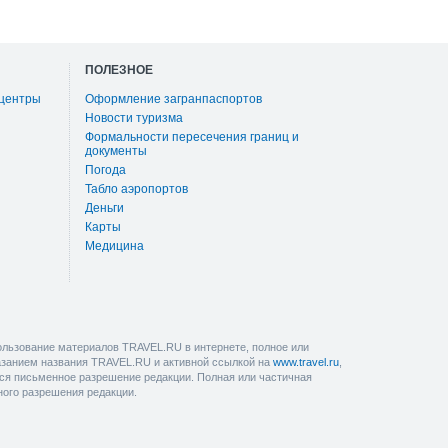
ПОЛЕЗНОЕ
 центры
Оформление загранпаспортов
Новости туризма
Формальности пересечения границ и
документы
Погода
Табло аэропортов
Деньги
Карты
Медицина
льзование материалов TRAVEL.RU в интернете, полное или
казанием названия TRAVEL.RU и активной ссылкой на
www.travel.ru
,
ется письменное разрешение редакции. Полная или частичная
ного разрешения редакции.