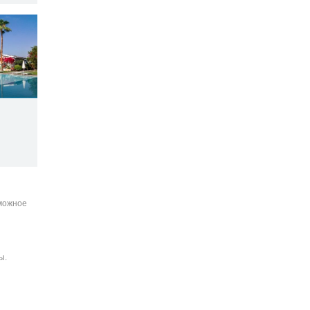
зможное
ы.