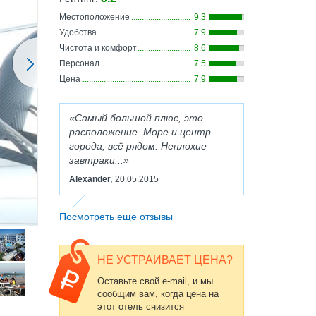
Местоположение
9.3
Удобства
7.9
Чистота и комфорт
8.6
Персонал
7.5
Цена
7.9
Самый большой плюс, это
расположение. Море и центр
города, всё рядом. Неплохие
завтраки...
Alexander
20.05.2015
,
Посмотреть ещё отзывы
НЕ УСТРАИВАЕТ ЦЕНА?
Оставьте свой e-mail, и мы
сообщим вам, когда цена на
этот отель снизится