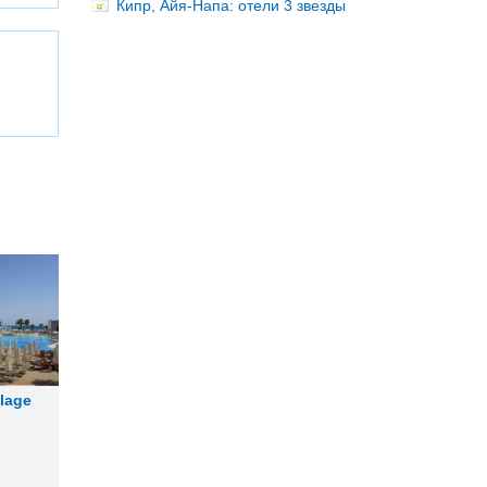
Кипр, Айя-Напа: отели 3 звезды
llage