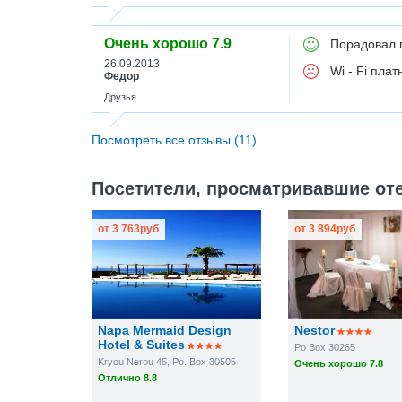
Очень хорошо
7.9
Порадовал п
26.09.2013
Wi - Fi плат
Федор
Друзья
Посмотреть все отзывы (11)
Посетители, просматривавшие оте
от
3 763
руб
от
3 894
руб
Napa Mermaid Design
Nestor
Hotel & Suites
Po Box 30265
Kryou Nerou 45, Po. Box 30505
Очень хорошо 7.8
Отлично 8.8