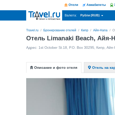
Отели
Авиабилеты
Рубли (RUB)
Валюта:
Travel.ru
Бронирование отелей
Кипр
Айя-Напа
О
Отель Limanaki Beach, Айя-
Адрес:
1st October St.18, P.O. Box 30295
,
Кипр
,
Айя-
Описание и фото отеля
Отель на ка