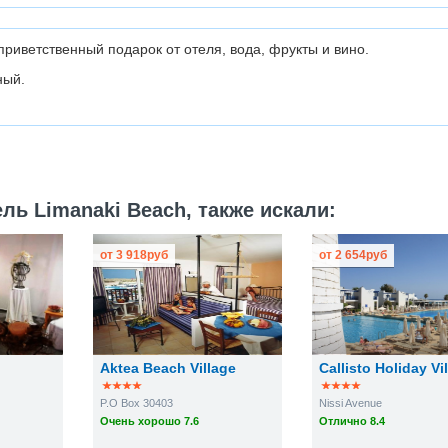
риветственный подарок от отеля, вода, фрукты и вино.
ный.
ль Limanaki Beach, также искали:
от
3 918
руб
от
2 654
руб
Aktea Beach Village
Callisto Holiday Vi
P.O Box 30403
Nissi Avenue
Очень хорошо 7.6
Отлично 8.4