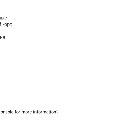
ные
 корт,
ня,
 блюда