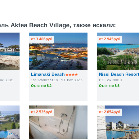
ь Aktea Beach Village, также искали:
от
3 486
руб
от
2 945
руб
Limanaki Beach
Nissi Beach Resor
Box 30281
1st October St.18, P.O. Box 30295
P.O Box 30010
Отлично 8.2
Отлично 8.6
от
2 535
руб
от
2 654
руб