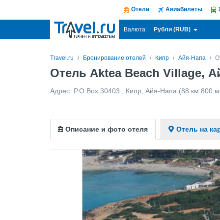
Отели
Авиабилеты
Рубли (RUB)
Валюта:
Travel.ru
Бронирование отелей
Кипр
Айя-Напа
О
Отель Aktea Beach Village, 
Адрес:
P.O Box 30403
,
Кипр
,
Айя-Напа
(88 км 800 м
Описание и фото отеля
Отель на ка