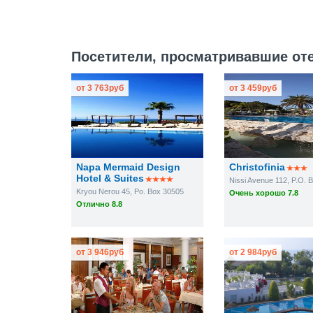
Посетители, просматривавшие отел
от
3 763
руб
от
3 459
руб
Napa Mermaid Design
Christofinia
Hotel & Suites
Nissi Avenue 112, P.O. 
Kryou Nerou 45, Po. Box 30505
Очень хорошо 7.8
Отлично 8.8
от
3 946
руб
от
2 984
руб