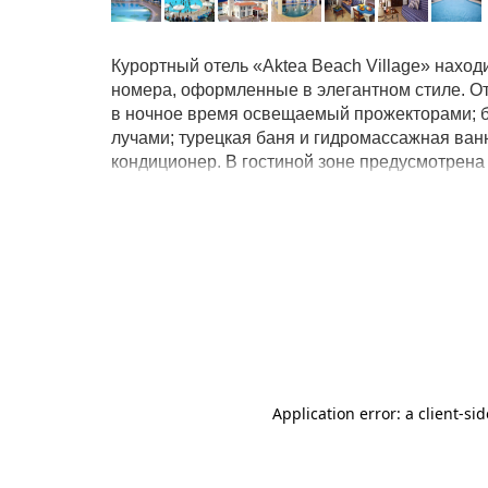
Курортный отель «Aktea Beach Village» нахо
номера, оформленные в элегантном стиле. От
в ночное время освещаемый прожекторами; б
лучами; турецкая баня и гидромассажная ван
кондиционер. В гостиной зоне предусмотрена
спутникового ТВ. Гости могут посетить фитнес
интернациональной и греческой кухни в ресто