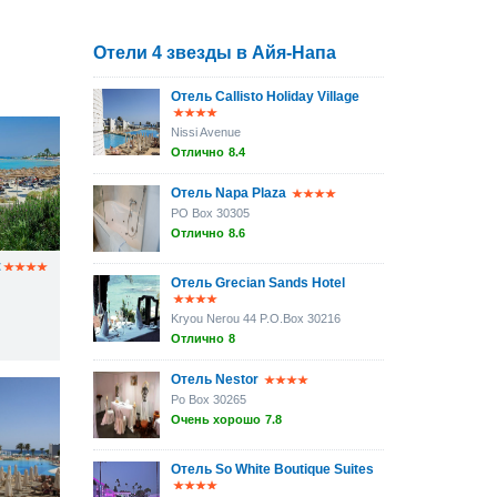
Отели 4 звезды в Айя-Напа
Отель Callisto Holiday Village
Nissi Avenue
Отлично
8.4
Отель Napa Plaza
PO Box 30305
Отлично
8.6
t
Отель Grecian Sands Hotel
Kryou Nerou 44 P.O.Box 30216
Отлично
8
Отель Nestor
Po Box 30265
Очень хорошо
7.8
Отель So White Boutique Suites