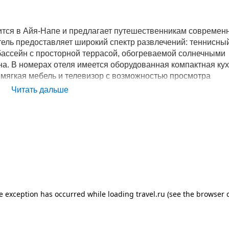
дится в Айя-Напе и предлагает путешественникам современ
ель предоставляет широкий спектр развлечений: теннисный
ассейн с просторной террасой, обогреваемой солнечными
на. В номерах отеля имеется оборудованная компактная кух
 мягкая мебель и телевизор с возможностью просмотра
-центр и сауну, заказать напитки в баре отеля, попробовать
Читать дальше
ране.