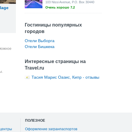
103 Nissi Avenue, P.O. Box 30440
llage
Очень хорошо
7.2
Гостиницы популярных
городов
Отели Выборга
Отели Бишкека
зможное
Интересные страницы на
Travel.ru
ы.
Тасия Марис Оазис, Кипр - отзывы
ПОЛЕЗНОЕ
 центры
Оформление загранпаспортов