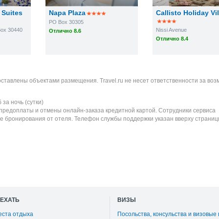
 Suites
Napa Plaza
Callisto Holiday Vi
PO Box 30305
Box 30440
Nissi Avenue
Отлично 8.6
Отлично 8.4
оставлены объектами размещения. Travel.ru не несет ответственности за во
б
за ночь (сутки)
 предоплаты и отмены онлайн-заказа кредитной картой. Сотрудники сервиса
е бронирования от отеля. Телефон службы поддержки указан вверху страниц
ОЕХАТЬ
ВИЗЫ
еста отдыха
Посольства, консульства и визовые