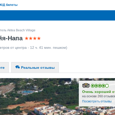
Ж/Д билеты
тель Aktea Beach Village
Айя-Напа
етров от центра - 12 ч. 41 мин. пешком)
рте
Реальные отзывы
Очень хороший о
на основе 260 отзыво
Посмотреть отзывы