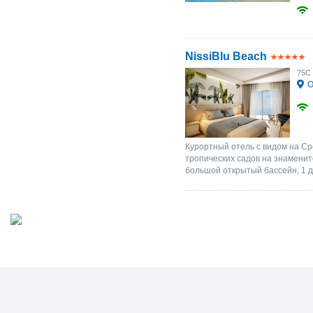
NissiBlu Beach
75C 
О
Курортный отель с видом на С
тропических садов на знаменит
большой открытый бассейн, 1 д