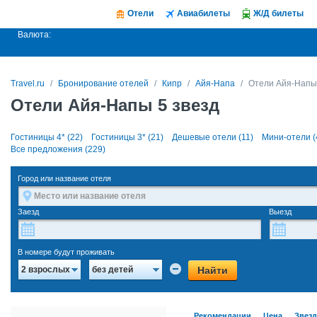
Отели
Авиабилеты
Ж/Д билеты
Валюта:
Travel.ru
Бронирование отелей
Кипр
Айя-Напа
Отели Айя-Напы 
Отели Айя-Напы 5 звезд
Гостиницы 4* (22)
Гостиницы 3* (21)
Дешевые отели (11)
Мини-отели (
Все предложения (229)
Город или название отеля
Заезд
Выезд
В номере будут проживать
Найти
2 взрослых
без детей
Рекомендации
Цена
Звез