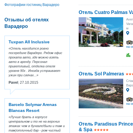
Фотографии гостиниц Варадеро
Отель Cuatro Palmas V
Отзывы об отелях
Aven
Vara
Варадеро
м
Tuxpan All Inclusive
на о
Отель находится ровно
посередине Варадеро. Рядом офис
проката авто, где можно взять
авто в аренду. Персонал
приветливый, отделка отеля
уровня 90х . Иногда устраивают
Отель Sol Palmeras
ужин при свечах...
Crta
Pavel
27.10.2015
,
Вара
на о
Barcelo Solymar Arenas
Blancas Resort
Лучше брать в корпусе
центральном и то не на верхних
Отель Paradisus Prince
этажах чем в бунгало!были и там и
& Spa
там)отличный бар - ром чистый