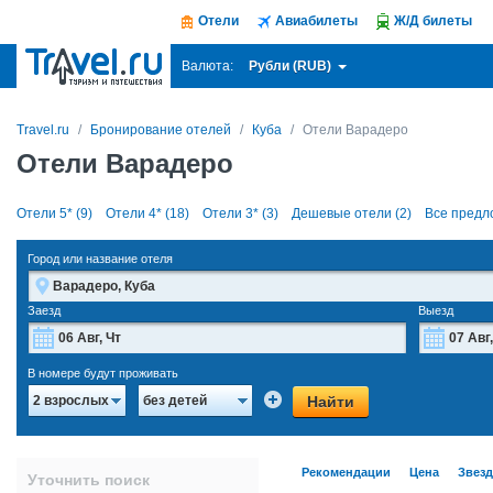
Отели
Авиабилеты
Ж/Д билеты
Рубли (RUB)
Валюта:
Travel.ru
Бронирование отелей
Куба
Отели Варадеро
Отели Варадеро
Отели 5* (9)
Отели 4* (18)
Отели 3* (3)
Дешевые отели (2)
Все предл
Город или название отеля
Заезд
Выезд
Август
2026
В номере будут проживать
Пн
Вт
Ср
Чт
Пт
Сб
Вс
Пн
Найти
2 взрослых
без детей
27
28
29
30
31
1
2
27
3
4
5
6
7
8
9
3
Рекомендации
Цена
Звез
Уточнить поиск
10
11
12
13
14
15
16
10