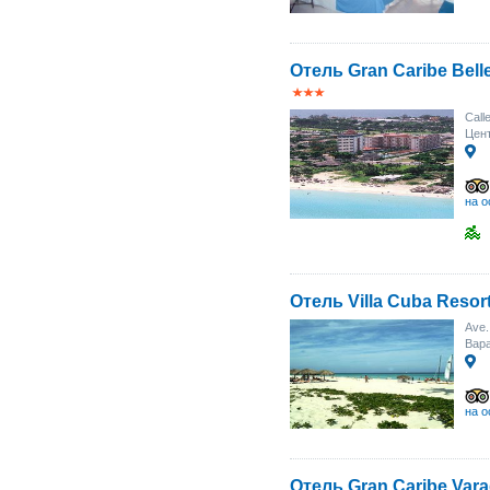
Отель Gran Caribe Bel
Call
Цент
на о
Отель Villa Cuba Resor
Ave.
Вара
на о
Отель Gran Caribe Vara