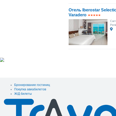
Отель Iberostar Selectio
Varadero
Carr
Peni
Бронирование гостиниц
Покупка авиабилетов
Ж/Д билеты