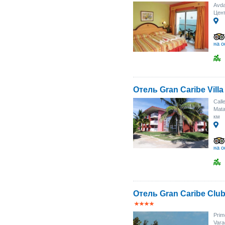
Avda
Цен
на о
Отель Gran Caribe Villa
Call
Mat
км
на о
Отель Gran Caribe Clu
Prim
Var