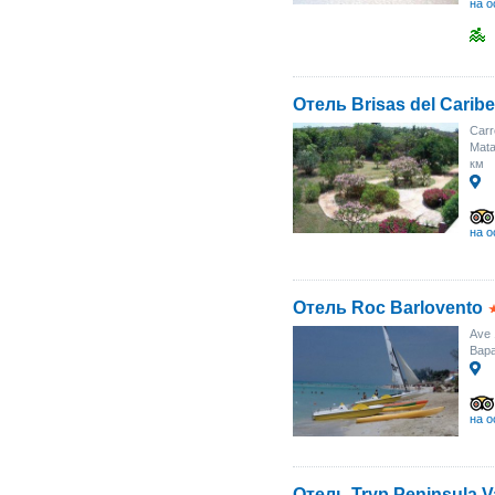
на о
Отель Brisas del Caribe
Carr
Mat
км
на о
Отель Roc Barlovento
Ave 
Вара
на о
Отель Tryp Peninsula V