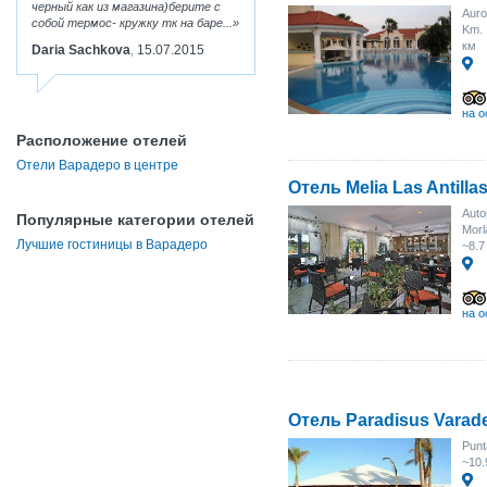
черный как из магазина)берите с
Auro
собой термос- кружку тк на баре...
Km. 
км
Daria Sachkova
15.07.2015
,
на о
Расположение отелей
Отели Варадеро в центре
Отель Melia Las Antilla
Auto
Популярные категории отелей
Morl
Лучшие гостиницы в Варадеро
~8.7
на о
Отель Paradisus Varad
Punt
~10.