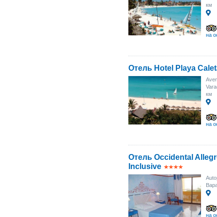
км
на о
Отель Hotel Playa Cale
Aven
Vara
км
на о
Отель Occidental Allegr
Inclusive
Auto
Вара
на о