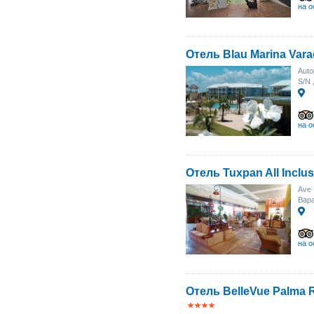
на о
Отель Blau Marina Vara
Auto
S/N
на о
Отель Tuxpan All Inclus
Ave 
Вара
на о
Отель BelleVue Palma Re