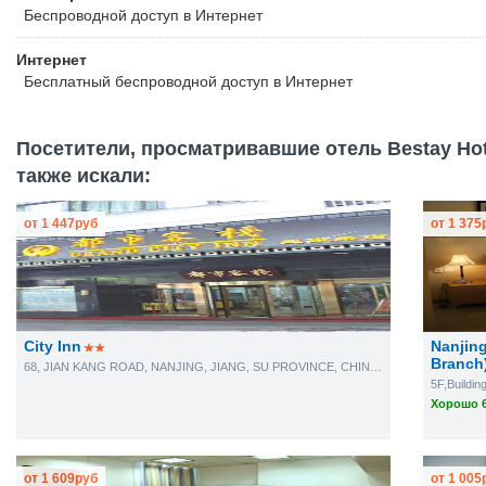
Беспроводной
доступ в Интернет
Интернет
Бесплатный
беспроводной доступ в Интернет
Посетители, просматривавшие отель Bestay Hotel
также искали:
от
1 447
руб
от
1 375
City Inn
Nanjing
Branch
68, JIAN KANG ROAD, NANJING, JIANG, SU PROVINCE, CHINA, P.R.C#210001, CHINA
5F,Buildin
Хорошо 6
от
1 609
руб
от
1 005