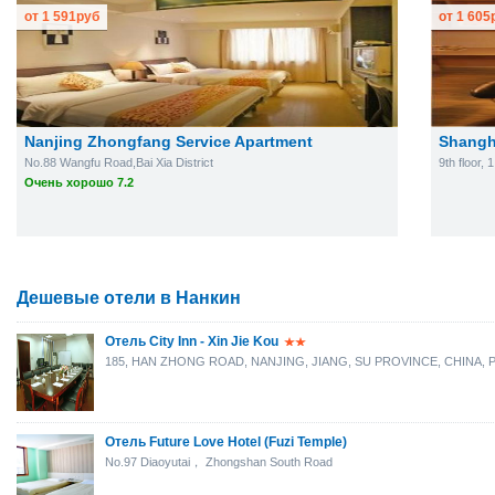
от
1 591
руб
от
1 605
Nanjing Zhongfang Service Apartment
Shangh
No.88 Wangfu Road,Bai Xia District
9th floor,
Очень хорошо 7.2
Дешевые отели в Нанкин
Отель City Inn - Xin Jie Kou
185, HAN ZHONG ROAD, NANJING, JIANG, SU PROVINCE, CHINA, P
Отель Future Love Hotel (Fuzi Temple)
No.97 Diaoyutai， Zhongshan South Road