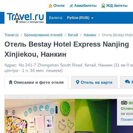
Отели
Авиабилеты
Ж/Д билеты
Рубли (RUB)
Валюта:
Travel.ru
Бронирование отелей
Китай
Нанкин
Отель Bestay Hotel
Отель Bestay Hotel Express Nanjing
Xinjiekou, Нанкин
Адрес:
No.241-7 Zhongshan South Road
,
Китай
,
Нанкин
(11 км 0 
центра - 1 ч. 34 мин. пешком)
Описание и фото отеля
Отель на карте
Отлич
на осн
Посмот