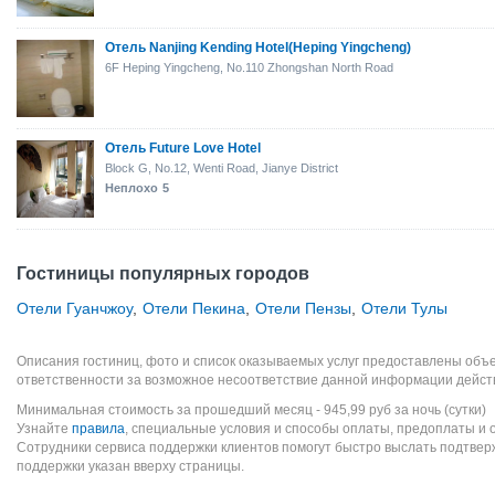
Отель Nanjing Kending Hotel(Heping Yingcheng)
6F Heping Yingcheng, No.110 Zhongshan North Road
Отель Future Love Hotel
Block G, No.12, Wenti Road, Jianye District
Неплохо
5
Гостиницы популярных городов
Отели Гуанчжоу
,
Отели Пекина
,
Отели Пензы
,
Отели Тулы
Описания гостиниц, фото и список оказываемых услуг предоставлены объе
ответственности за возможное несоответствие данной информации дейст
Минимальная стоимость за прошедший месяц -
945,99
руб
за ночь (сутки)
Узнайте
правила
, специальные условия и способы оплаты, предоплаты и 
Сотрудники сервиса поддержки клиентов помогут быстро выслать подтве
поддержки указан вверху страницы.