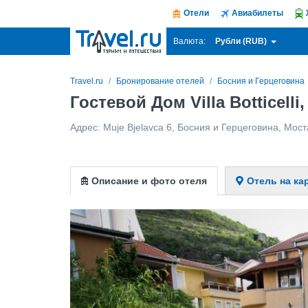
Отели
Авиабилеты
Рубли (RUB)
Валюта:
Travel.ru
Бронирование отелей
Босния и Герцеговина
Гостевой Дом Villa Botticell
Адрес:
Muje Bjelavca 6
,
Босния и Герцеговина
,
Мост
Описание и фото отеля
Отель на ка