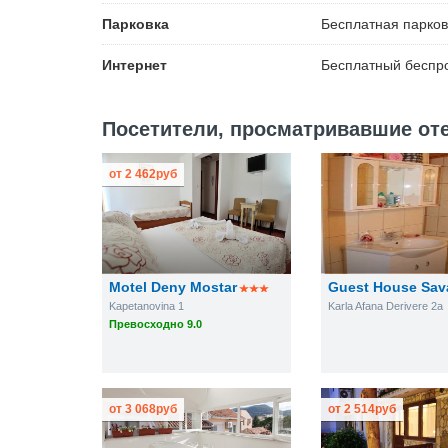
Парковка
Бесплатная
парков
Интернет
Бесплатный
беспро
Посетители, просматривавшие отель
от
2 462
руб
Motel Deny Mostar
Guest House Sav
Kapetanovina 1
Karla Afana Derivere 2a
Превосходно 9.0
от
3 068
руб
от
2 514
руб