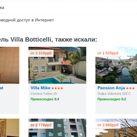
ка
водной доступ в Интернет
 Villa Botticelli, также искали:
от
2 310
руб
от
1 535
руб
at
Villa Mike
Pansion Anja
Cernica Tutina 15
Gojka Vukovica 102 C
Превосходно 9.4
Превосходно 9.2
от
2 778
руб
от
3 660
руб