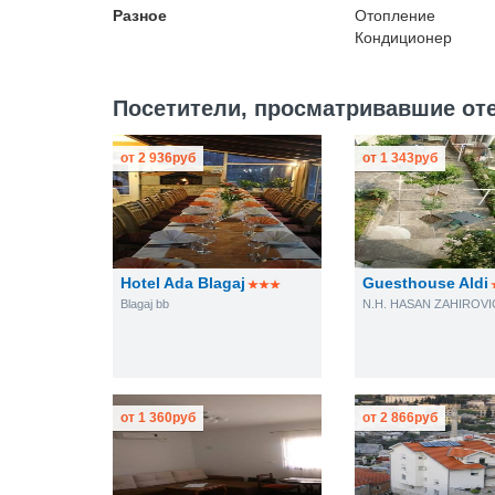
Разное
Отопление
Кондиционер
Посетители, просматривавшие оте
от
2 936
руб
от
1 343
руб
Hotel Ada Blagaj
Guesthouse Aldi
Blagaj bb
от
1 360
руб
от
2 866
руб