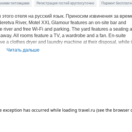
шними питомцами
Регистрация гостей круглосуточно
Паркинг бесплатн
этого отеля на русский язык. Приносим извинения за вре
Neretva River, Motel XXL Glamour features an on-site bar and
e river and free Wi-Fi and parking. The yard features a seating 
way. All rooms feature a TV, a wardrobe and a fan. En-suite
e a clothes dryer and laundry machine at their disposal, while 
There is a grocery shop 500 metres away, while restaurants, bars
Читать дальше
t is just 100 metres from the Motel XXL Glamour. Local buses s
 Railway Stations are set in the centre of Mostar. Wine roads and
ile the pilgrimage site of Međugorje can be reached in 15 km. T
terfalls and natural water source.