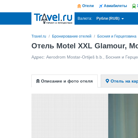
Отели
Авиабилеты
Рубли (RUB)
Валюта:
Travel.ru
Бронирование отелей
Босния и Герцеговина
Отель Motel XXL Glamour, М
Адрес:
Aerodrom Mostar-Ortiješ b.b.
,
Босния и Герце
Описание и фото отеля
Отель на ка