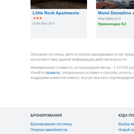
Little Rock Apartments
Motel Demadino
Muje Bjelavca 5
Gaše Ilića 16 A
Превосходно 9.2
Описания гостиниц, фото и список оказываемых услуг пред
несоответствие данной информации действительности.
Минимальная стоимость за прошедший месяц -
1 472,65
ру
Узнайте
правила
, специальные условия и способы оплаты,
поддержки клиентов помогут быстро выслать подтверждени
БРОНИРОВАНИЯ
КУДА П
Бронирование гостиниц
Выбор м
Покупка авиабилетов
Новый го