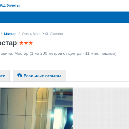
Ж/Д билеты
Мостар
Отель Motel XXL Glamour
остар
говина
,
Мостар
(1 км 200 метров от центра - 11 мин. пешком)
рте
Реальные отзывы