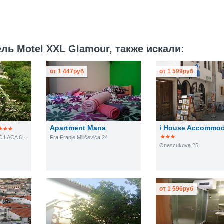
ль Motel XXL Glamour, также искали:
от
1 447
руб
от
1 599
руб
Apartment Mana
i House Accommod
N.H. HASAN ZAHIROVIĆ LACA 69A
Fra Franje Miličevića 24
Onescukova 25
от
1 596
руб