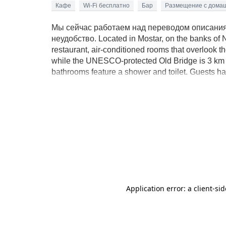
Кафе
Wi-Fi бесплатно
Бар
Размещение с дома
Мы сейчас работаем над переводом описания 
неудобство. Located in Mostar, on the banks of 
restaurant, air-conditioned rooms that overlook th
while the UNESCO-protected Old Bridge is 3 km a
bathrooms feature a shower and toilet. Guests hav
service can be arranged for an additional cost. 
shops can be found 1 km away. The Mostar Airpor
right in front of the property, while Main Bus and
cellars can be found 15 km from the property, wh
historic city of Blagaj located nearby features wa