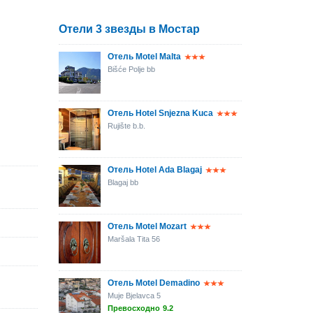
Отели 3 звезды в Мостар
Отель Motel Malta
Bišće Polje bb
Отель Hotel Snjezna Kuca
Rujište b.b.
Отель Hotel Ada Blagaj
Blagaj bb
Отель Motel Mozart
Maršala Tita 56
Отель Motel Demadino
Muje Bjelavca 5
Превосходно
9.2