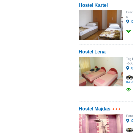
Hostel Kartel
Brać
м
Х
Hostel Lena
Trg 
~50
Х
на о
Hostel Majdas
Pere
Х