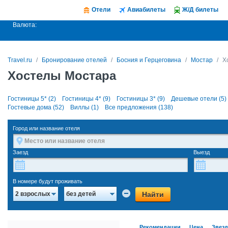
Отели
Авиабилеты
Ж/Д билеты
Валюта:
Travel.ru
Бронирование отелей
Босния и Герцеговина
Мостар
Х
Хостелы Мостара
Гостиницы 5* (2)
Гостиницы 4* (9)
Гостиницы 3* (9)
Дешевые отели (5)
Гостевые дома (52)
Виллы (1)
Все предложения (138)
Город или название отеля
Заезд
Выезд
В номере будут проживать
Найти
2 взрослых
без детей
Рекомендации
Цена
Звез