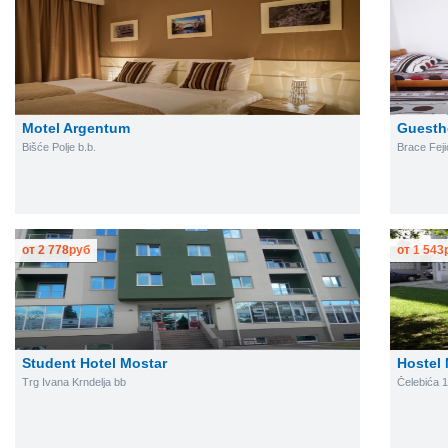
Motel Argentum
Guest
Bišće Polje b.b.
Brace Feji
от
2 778
руб
от
1 543
Student Hotel Mostar
Hostel 
Trg Ivana Krndelja bb
Čelebića 