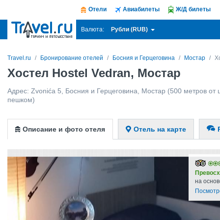
Отели
Авиабилеты
Ж/Д билеты
Рубли (RUB)
Валюта:
Travel.ru
Бронирование отелей
Босния и Герцеговина
Мостар
Х
Хостел Hostel Vedran, Мостар
Адрес:
Zvonića 5
,
Босния и Герцеговина
,
Мостар
(500 метров от ц
пешком)
Описание и фото отеля
Отель на карте
Превосх
на основ
Посмотр