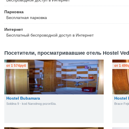
Беспроводной
доступ в Интернет
Парковка
Бесплатная
парковка
Интернет
Бесплатный
беспроводной доступ в Интернет
Посетители, просматривавшие отель Hostel Vedr
от
1 574
руб
от
1 499
Hostel Bubamara
Hostel
Soldina 9 - kod Narodnog pozorišta.
Brace Feji