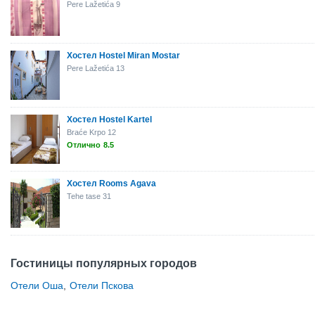
Pere Lažetića 9
Хостел Hostel Miran Mostar
Pere Lažetića 13
Хостел Hostel Kartel
Braće Krpo 12
Отлично
8.5
Хостел Rooms Agava
Tehe tase 31
Гостиницы популярных городов
Отели Оша
,
Отели Пскова