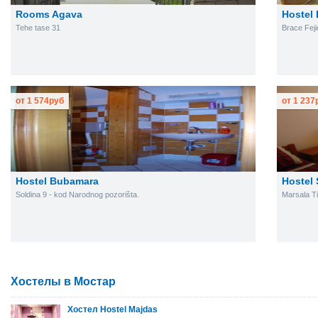
Rooms Agava
Hostel
Tehe tase 31
Brace Feji
от
1 574
руб
от
1 237
Hostel Bubamara
Hostel 
Soldina 9 - kod Narodnog pozorišta.
Marsala Ti
Хостелы в Мостар
Хостел Hostel Majdas