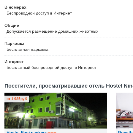
В номерах
Беспроводной
доступ в Интернет
Общие
Допускается размещение домашних животных
Парковка
Бесплатная
парковка
Интернет
Бесплатный
беспроводной доступ в Интернет
Посетители, просматривавшие отель Hostel Nina
от
1 985
руб
Hostel Backpackers
Guest