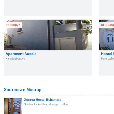
от
800
руб
от
1 235
Apartment Aussie
Hostel 
Karadozbegova
Pere Laže
Хостелы в Мостар
Хостел Hostel Bubamara
Soldina 9 - kod Narodnog pozorišta.