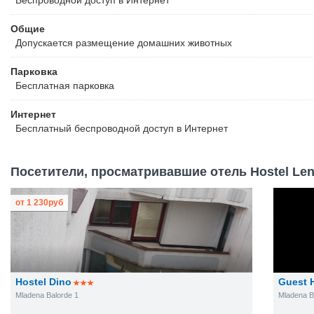
Беспроводной
доступ в Интернет
Общие
Допускается размещение домашних животных
Парковка
Бесплатная
парковка
Интернет
Бесплатный
беспроводной доступ в Интернет
Посетители, просматривавшие отель Hostel Len
от
1 230
руб
Hostel Dino
Guest H
Mladena Balorde 1
Mladena B