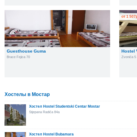
от
1 507
Guesthouse Guma
Hostel
Brace Fejica 70
Zvonića 5
Хостелы в Мостар
Хостел Hostel Studentski Centar Mostar
Stjepana Radića 84a
Хостел Hostel Bubamara