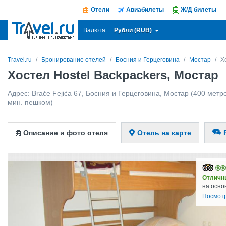
Отели
Авиабилеты
Ж/Д билеты
Рубли (RUB)
Валюта:
Travel.ru
Бронирование отелей
Босния и Герцеговина
Мостар
Х
Хостел Hostel Backpackers, Мостар
Адрес:
Braće Fejića 67
,
Босния и Герцеговина
,
Мостар
(400 метро
мин. пешком)
Описание и фото отеля
Отель на карте
Отличн
на осно
Посмотр