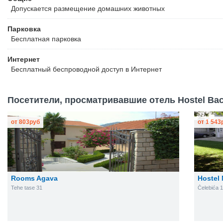
Допускается размещение домашних животных
Парковка
Бесплатная
парковка
Интернет
Бесплатный
беспроводной доступ в Интернет
Посетители, просматривавшие отель Hostel Bac
от
803
руб
от
1 543
Rooms Agava
Hostel 
Tehe tase 31
Čelebića 