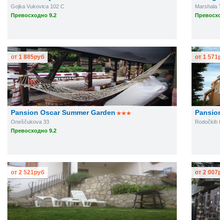
Gojka Vukovica 102 C
Marshala 
Превосходно 9.2
Превосхо
от
1 885
руб
от
1 571
Pansion Oscar Summer Garden
Pansio
Oneščukova 33
Rodočkih B
Превосходно 9.2
от
2 521
руб
от
2 007