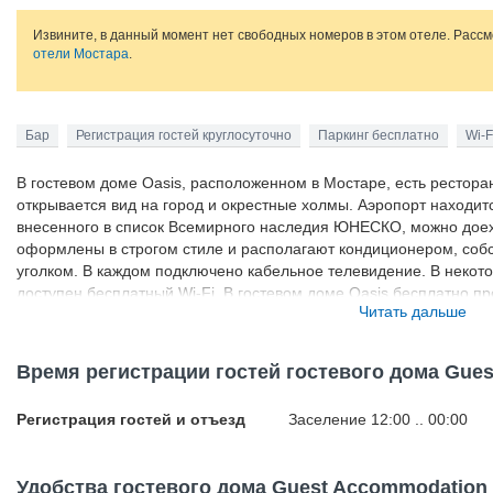
Извините, в данный момент нет свободных номеров в этом отеле. Расс
отели Мостара
.
Бар
Регистрация гостей круглосуточно
Паркинг бесплатно
Wi-F
В гостевом доме Oasis, расположенном в Мостаре, есть ресторан
открывается вид на город и окрестные холмы. Аэропорт находится
внесенного в список Всемирного наследия ЮНЕСКО, можно доеха
оформлены в строгом стиле и располагают кондиционером, собс
уголком. В каждом подключено кабельное телевидение. В некот
доступен бесплатный Wi-Fi. В гостевом доме Oasis бесплатно п
Читать дальше
запросу организуется прокат автомобиля. Прямо перед домом о
котором можно легко добраться до центра города, расположенно
рестораны, магазины, бары и кафе. Помимо этого, в центре нах
Время регистрации гостей гостевого дома Gues
Регистрация гостей и отъезд
Заселение 12:00 .. 00:00
Удобства гостевого дома Guest Accommodation 