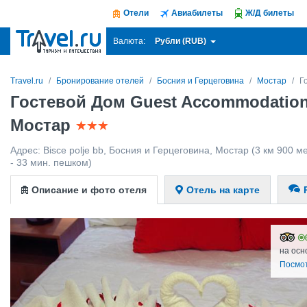
Отели
Авиабилеты
Ж/Д билеты
Рубли (RUB)
Валюта:
Travel.ru
Бронирование отелей
Босния и Герцеговина
Мостар
Г
Гостевой Дом Guest Accommodation
Мостар
Адрес:
Bisce polje bb
,
Босния и Герцеговина
,
Мостар
(3 км 900 ме
- 33 мин. пешком)
Описание и фото отеля
Отель на карте
на осн
Посмо