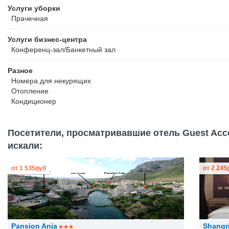
Услуги уборки
Прачечная
Услуги бизнес-центра
Конференц-зал/Банкетный зал
Разное
Номера для некурящих
Отопление
Кондиционер
Посетители, просматривавшие отель Guest Acc
искали:
от
1 535
руб
от
2 245
Pansion Anja
Shangr