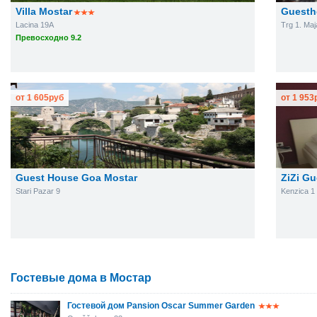
Villa Mostar
Guesth
Lacina 19A
Trg 1. Maj
Превосходно 9.2
от
1 605
руб
от
1 953
Guest House Goa Mostar
ZiZi G
Stari Pazar 9
Kenzica 1
Гостевые дома в Мостар
Гостевой дом Pansion Oscar Summer Garden