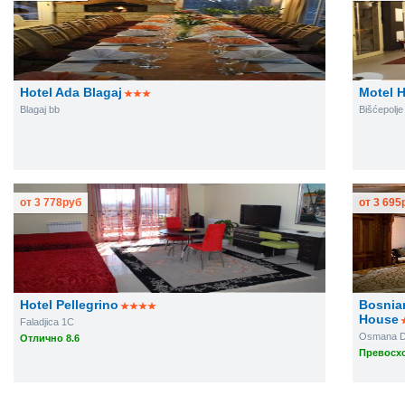
Hotel Ada Blagaj
Motel 
Blagaj bb
Bišćepolj
от
3 778
руб
от
3 695
Hotel Pellegrino
Bosnia
House
Faladjica 1C
Osmana Di
Отлично 8.6
Превосхо