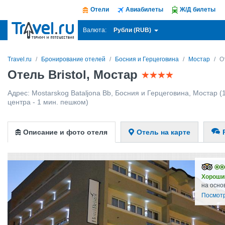
Отели
Авиабилеты
Ж/Д билеты
Рубли (RUB)
Валюта:
Travel.ru
Бронирование отелей
Босния и Герцеговина
Мостар
О
Отель Bristol, Мостар
Адрес:
Mostarskog Bataljona Bb
,
Босния и Герцеговина
,
Мостар
(1
центра - 1 мин. пешком)
Описание и фото отеля
Отель на карте
Хороши
на осно
Посмотр