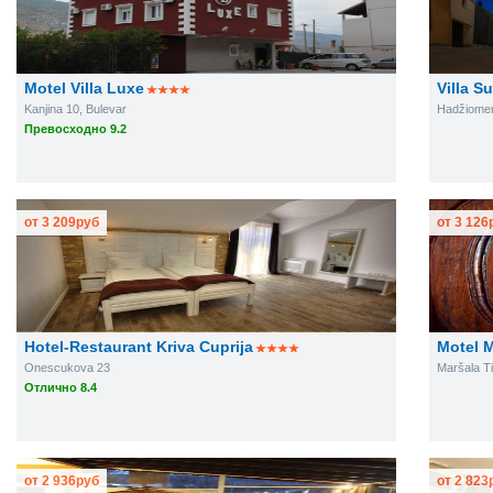
Motel Villa Luxe
Villa S
Kanjina 10, Bulevar
Hadžiomer
Превосходно 9.2
от
3 209
руб
от
3 126
Hotel-Restaurant Kriva Cuprija
Motel 
Onescukova 23
Maršala Ti
Отлично 8.4
от
2 936
руб
от
2 823