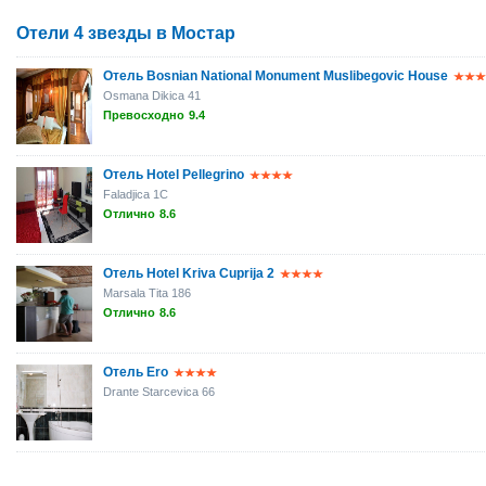
Отели 4 звезды в Мостар
Отель Bosnian National Monument Muslibegovic House
Osmana Dikica 41
Превосходно
9.4
Отель Hotel Pellegrino
Faladjica 1C
Отлично
8.6
Отель Hotel Kriva Cuprija 2
Marsala Tita 186
Отлично
8.6
Отель Ero
Drante Starcevica 66