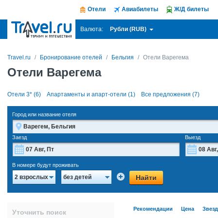
Отели
Авиабилеты
Ж/Д билеты
Рубли (RUB)
Валюта:
Travel.ru
Бронирование отелей
Бельгия
Отели Варегема
Отели Варегема
Отели 3* (6)
Апартаменты и апарт-отели (1)
Все предложения (7)
Город или название отеля
Заезд
Выезд
Август
2026
В номере будут проживать
Пн
Вт
Ср
Чт
Пт
Сб
Вс
Пн
Найти
2 взрослых
без детей
27
28
29
30
31
1
2
27
3
4
5
6
7
8
9
3
Рекомендации
Цена
Звез
Уточнить поиск
10
11
12
13
14
15
16
10