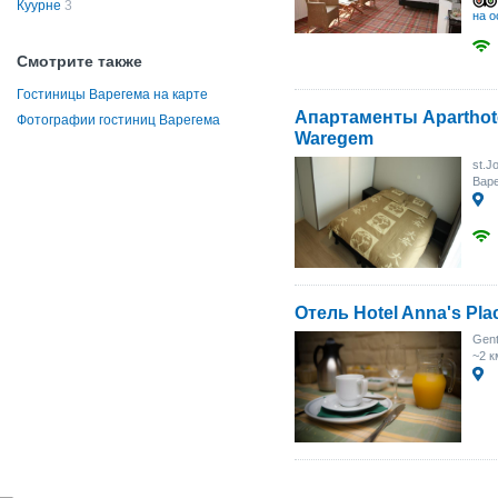
Куурне
3
на о
Смотрите также
Гостиницы Варегема на карте
Апартаменты Aparthote
Фотографии гостиниц Варегема
Waregem
st.J
Вар
Отель Hotel Anna's Pla
Gen
~2 к