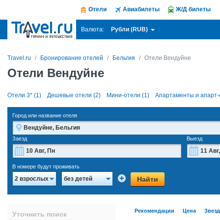
Отели
Авиабилеты
Ж/Д билеты
Рубли (RUB)
Валюта:
Travel.ru
Бронирование отелей
Бельгия
Отели Вендуйне
Отели Вендуйне
Отели 3* (1)
Дешевые отели (2)
Мини-отели (1)
Апартаменты и апарт-о
Город или название отеля
Заезд
Выезд
Август
2026
В номере будут проживать
Пн
Вт
Ср
Чт
Пт
Сб
Вс
Пн
Найти
2 взрослых
без детей
27
28
29
30
31
1
2
27
3
4
5
6
7
8
9
3
Рекомендации
Цена
Звез
Уточнить поиск
10
11
12
13
14
15
16
10