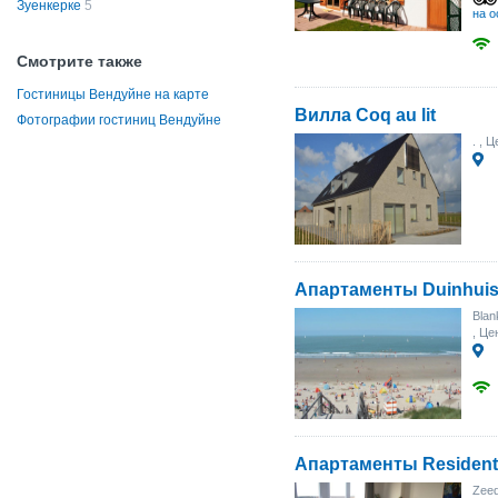
Зуенкерке
5
на о
Смотрите также
Гостиницы Вендуйне на карте
Вилла Coq au lit
Фотографии гостиниц Вендуйне
.
, Ц
Апартаменты Duinhuis
Blan
, Це
Апартаменты Residenti
Zeed