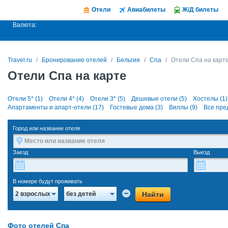
Отели
Авиабилеты
Ж/Д билеты
Валюта:
Travel.ru
Бронирование отелей
Бельгия
Спа
Отели Спа на карт
Отели Спа на карте
Отели 5* (1)
Отели 4* (4)
Отели 3* (5)
Дешевые отели (5)
Хостелы (1)
Апартаменты и апарт-отели (17)
Гостевые дома (3)
Виллы (9)
Все пре
Город или название отеля
Заезд
Выезд
В номере будут проживать
Найти
2 взрослых
без детей
Фото отелей Спа