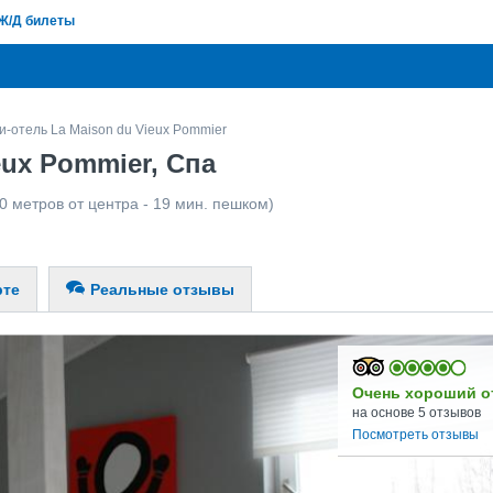
Ж/Д билеты
-отель La Maison du Vieux Pommier
eux Pommier, Спа
0 метров от центра - 19 мин. пешком)
рте
Реальные отзывы
Очень хороший о
на основе 5 отзывов
Посмотреть отзывы