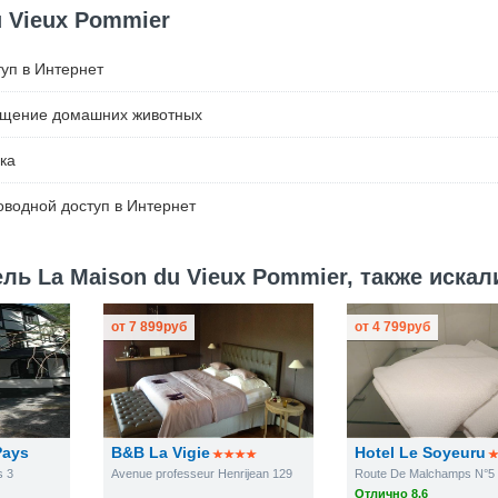
u Vieux Pommier
уп в Интернет
ещение домашних животных
ка
водной доступ в Интернет
ь La Maison du Vieux Pommier, также искал
от
7 899
руб
от
4 799
руб
Pays
B&B La Vigie
Hotel Le Soyeuru
s 3
Avenue professeur Henrijean 129
Route De Malchamps N°5
Отлично 8.6