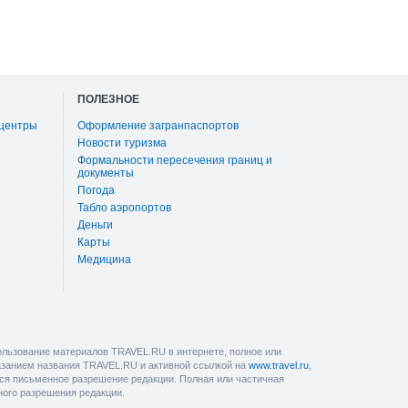
ПОЛЕЗНОЕ
 центры
Оформление загранпаспортов
Новости туризма
Формальности пересечения границ и
документы
Погода
Табло аэропортов
Деньги
Карты
Медицина
льзование материалов TRAVEL.RU в интернете, полное или
казанием названия TRAVEL.RU и активной ссылкой на
www.travel.ru
,
ется письменное разрешение редакции. Полная или частичная
ного разрешения редакции.