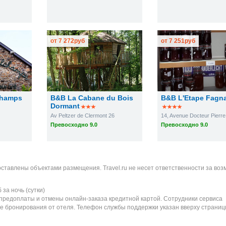
от
7 272
руб
от
7 251
руб
champs
B&B La Cabane du Bois
B&B L'Etape Fagn
Dormant
Av Peltzer de Clermont 26
14, Avenue Docteur Pierr
Превосходно 9.0
Превосходно 9.0
оставлены объектами размещения. Travel.ru не несет ответственности за во
б
за ночь (сутки)
 предоплаты и отмены онлайн-заказа кредитной картой. Сотрудники сервиса
е бронирования от отеля. Телефон службы поддержки указан вверху страниц