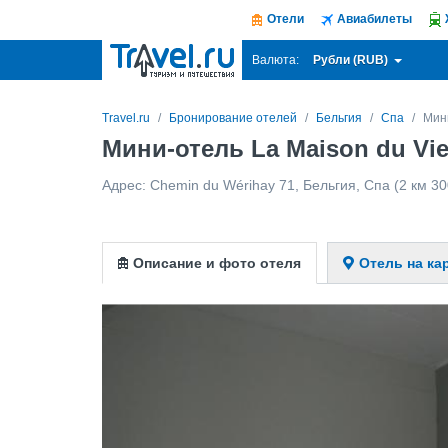
Отели
Авиабилеты
Рубли (RUB)
Валюта:
Travel.ru
Бронирование отелей
Бельгия
Спа
Мини
Мини-отель La Maison du Vi
Адрес:
Chemin du Wérihay 71
,
Бельгия
,
Спа
(2 км 30
Описание и фото отеля
Отель на ка