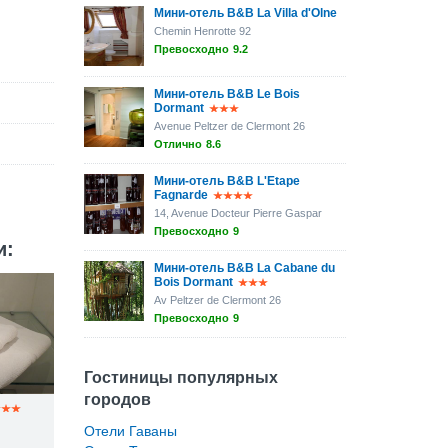
Мини-отель B&B La Villa d'Olne
Chemin Henrotte 92
Превосходно
9.2
Мини-отель B&B Le Bois
Dormant
Avenue Peltzer de Clermont 26
Отлично
8.6
Мини-отель B&B L'Etape
Fagnarde
14, Avenue Docteur Pierre Gaspar
Превосходно
9
и:
Мини-отель B&B La Cabane du
Bois Dormant
Av Peltzer de Clermont 26
Превосходно
9
Гостиницы популярных
городов
Отели Гаваны