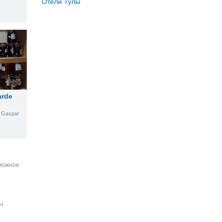
Отели Тулы
arde
e Gaspar
зможное
ы.