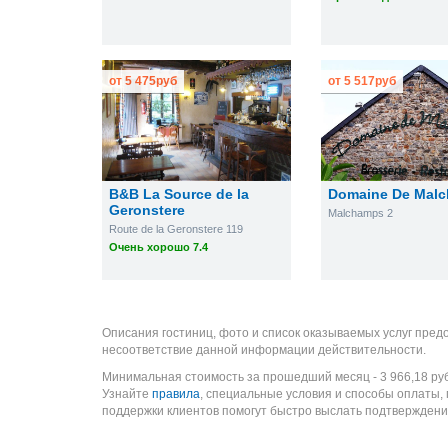
от
5 475
руб
от
5 517
руб
B&B La Source de la
Domaine De Mal
Geronstere
Malchamps 2
Route de la Geronstere 119
Очень хорошо 7.4
Описания гостиниц, фото и список оказываемых услуг пред
несоответствие данной информации действительности.
Минимальная стоимость за прошедший месяц -
3 966,18
ру
Узнайте
правила
, специальные условия и способы оплаты,
поддержки клиентов помогут быстро выслать подтверждени