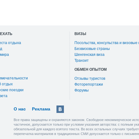
ОЕХАТЬ
ВИЗЫ
еста отдыха
Посольства, консульства и визовые
д
Безвизовые страны
 мира
Шенгенская виза
Транзит
ОБМЕН ОПЫТОМ
имечательности
Отзывы туристов
й отдых
Фоторепортажи
ские поездки
Форумы
вета
О нас
Реклама
Все права защищены и охраняются законом. Свободное некоммерческое испо
частичное, допускается только при условии указания авторства: с полным у
обязательной для каждого взятого текста. Во всех остальных случаях требу
перепечатка материалов в традиционных СМИ допускается только с письмен