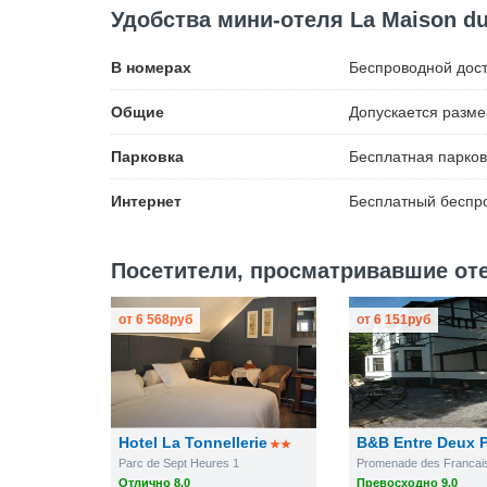
Удобства мини-отеля La Maison d
В номерах
Беспроводной
дост
Общие
Допускается разм
Парковка
Бесплатная
парков
Интернет
Бесплатный
беспро
Посетители, просматривавшие отел
от
6 568
руб
от
6 151
руб
Hotel La Tonnellerie
B&B Entre Deux 
Parc de Sept Heures 1
Promenade des Francai
Отлично 8.0
Превосходно 9.0