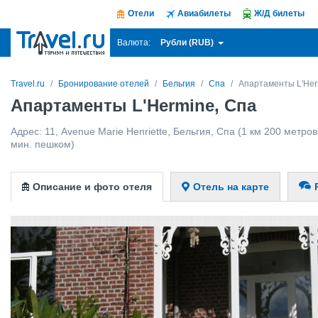
Отели
Авиабилеты
Ж/Д билеты
Рубли (RUB)
Валюта:
Travel.ru
Бронирование отелей
Бельгия
Спа
Апартаменты L'Her
Апартаменты L'Hermine, Спа
Адрес:
11, Avenue Marie Henriette
,
Бельгия
,
Спа
(1 км 200 метров 
мин. пешком)
Описание и фото отеля
Отель на карте