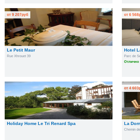
от
9 207
руб
от
6 568
Le Petit Maur
Hotel L
Rue Xhrouet 39
Parc de S
Отлично 
от
4 603
Holiday Home Le Tri Renard Spa
La Dor
Chemin de