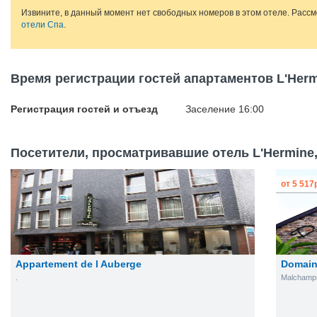
Извините, в данный момент нет свободных номеров в этом отеле. Расс
отели Спа
.
Время регистрации гостей апартаментов L'Her
Регистрация гостей и отъезд
Заселение 16:00
Посетители, просматривавшие отель L'Hermine,
от
5 517
Appartement de l Auberge
Domain
.
Malchamp