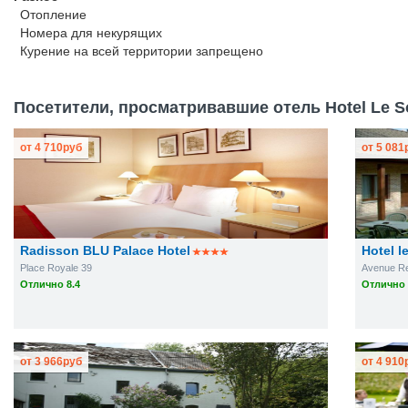
Отопление
Номера для некурящих
Курение на всей территории запрещено
Посетители, просматривавшие отель Hotel Le So
от
4 710
руб
от
5 081
Radisson BLU Palace Hotel
Hotel le
Place Royale 39
Avenue Rei
Отлично 8.4
Отлично 
от
3 966
руб
от
4 910