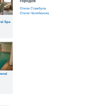
городов
Отели Стамбула
Отели Челябинска
al Spa
oral