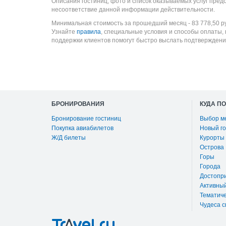
Описания гостиниц, фото и список оказываемых услуг пред
несоответствие данной информации действительности.
Минимальная стоимость за прошедший месяц -
83 778,50
р
Узнайте
правила
, специальные условия и способы оплаты,
поддержки клиентов помогут быстро выслать подтверждени
БРОНИРОВАНИЯ
КУДА П
Бронирование гостиниц
Выбор м
Покупка авиабилетов
Новый го
Ж/Д билеты
Курорты
Острова
Горы
Города
Достопр
Активны
Тематиче
Чудеса с