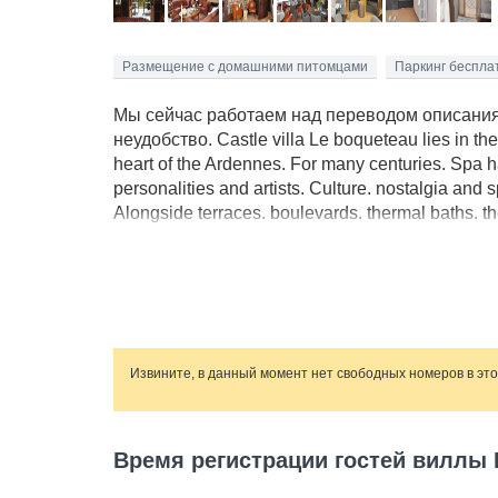
Размещение с домашними питомцами
Паркинг беспла
Мы сейчас работаем над переводом описания 
неудобство. Castle villa Le boqueteau lies in th
heart of the Ardennes. For many centuries. Spa h
personalities and artists. Culture. nostalgia and 
Alongside terraces. boulevards. thermal baths. th
Castle Villa Le Boqueteau is situated in its own p
garden furniture and parasols. where one can en
provided.From June 2012 there will be a jacuzzi for
reunions. holidays. golfing weekends. company exc
located near BE-4900-03 and BE-4900-05
Извините, в данный момент нет свободных номеров в эт
Время регистрации гостей виллы 