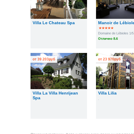
Villa Le Chateau Spa
Manoir de Lébiol
Domaine de Lébioles 1/5
Отлично 8.6
от
39 203
руб
от
23 970
руб
Villa La Villa Henrijean
Villa Lilia
Spa
.