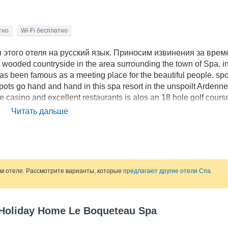
тно
Wi-Fi бесплатно
этого отеля на русский язык. Приносим извинения за вре
e wooded countryside in the area surrounding the town of Spa. in
as been famous as a meeting place for the beautiful people. spo
spots go hand and hand in this spa resort in the unspoilt Ardenne
e casino and excellent restaurants is alos an 18 hole golf cours
arkland of 15 hectares and to the rear is a large . sunny terrace 
Читать дальше
joy the panoramic views in peace and quiet. There are also ba
 our guests.Specifics:This villa is ideally suited for family parti
ursions etc. Good on-site catering is available. This property 
ом отеле. Рассмотрите варианты, которые
предлагают другие отели Спа
.
Holiday Home Le Boqueteau Spa