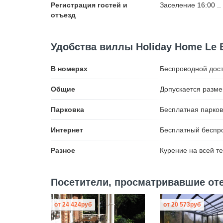
Регистрация гостей и
Заселение 16:00 ..
отъезд
Удобства виллы Holiday Home Le 
В номерах
Беспроводной
дост
Общие
Допускается разм
Парковка
Бесплатная
парков
Интернет
Бесплатный
беспро
Разное
Курение на всей т
Посетители, просматривавшие отел
от
24 424
руб
от
20 573
руб