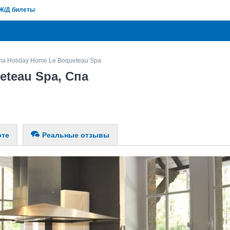
Ж/Д билеты
ла Holiday Home Le Boqueteau Spa
eteau Spa, Спа
рте
Реальные отзывы