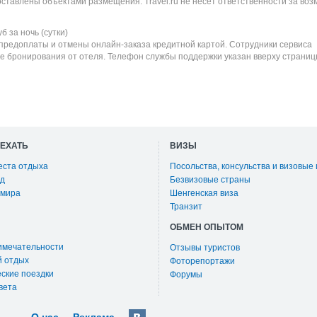
оставлены объектами размещения. Travel.ru не несет ответственности за во
уб
за ночь (сутки)
 предоплаты и отмены онлайн-заказа кредитной картой. Сотрудники сервиса
е бронирования от отеля. Телефон службы поддержки указан вверху страниц
ОЕХАТЬ
ВИЗЫ
еста отдыха
Посольства, консульства и визовые
д
Безвизовые страны
 мира
Шенгенская виза
Транзит
ОБМЕН ОПЫТОМ
имечательности
Отзывы туристов
й отдых
Фоторепортажи
ские поездки
Форумы
вета