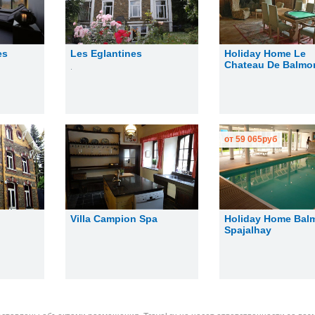
es
Les Eglantines
Holiday Home Le
Chateau De Balmor
.
от
59 065
руб
Villa Campion Spa
Holiday Home Balm
Spajalhay