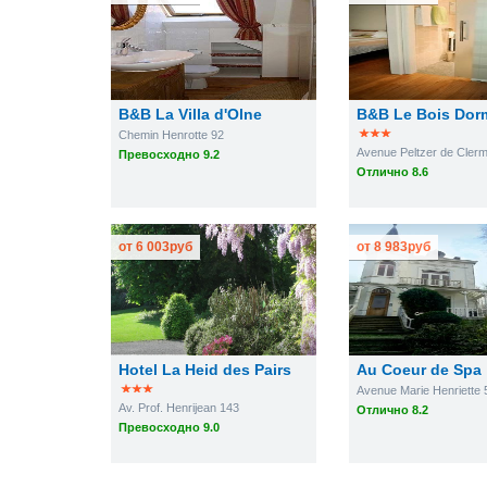
B&B La Villa d'Olne
B&B Le Bois Dor
Chemin Henrotte 92
Avenue Peltzer de Cler
Превосходно 9.2
Отлично 8.6
от
6 003
руб
от
8 983
руб
Hotel La Heid des Pairs
Au Coeur de Spa
Avenue Marie Henriette 
Av. Prof. Henrijean 143
Отлично 8.2
Превосходно 9.0