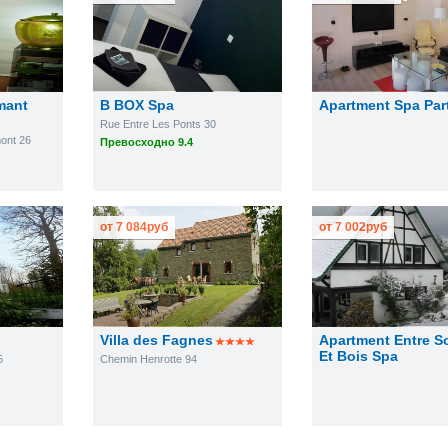
mant
B BOX Spa
Apartment Spa Par
Rue Entre Les Ponts 30
mont 26
Превосходно 9.4
от
7 084
руб
от
7 002
руб
Villa des Fagnes
Apartment Entre S
Et Bois Spa
5
Chemin Henrotte 94