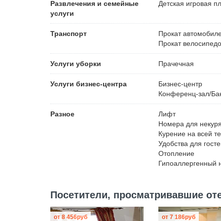
Развлечения и семейные
Детская игровая п
услуги
Транспорт
Прокат автомобил
Прокат велосипед
Услуги уборки
Прачечная
Услуги бизнес-центра
Бизнес-центр
Конференц-зал/Ба
Разное
Лифт
Номера для некур
Курение на всей т
Удобства для гост
Отопление
Гипоаллергенный 
Посетители, просматривавшие отел
от
8 456
руб
от
7 186
руб