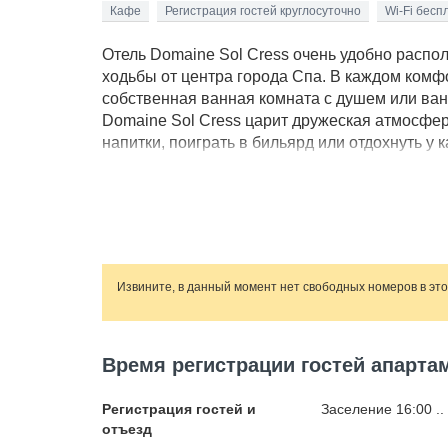
Кафе
Регистрация гостей круглосуточно
Wi-Fi бесп
Отель Domaine Sol Cress очень удобно распол
ходьбы от центра города Спа. В каждом комф
собственная ванная комната с душем или ван
Domaine Sol Cress царит дружеская атмосфер
напитки, поиграть в бильярд или отдохнуть у 
территории отеля Domaine Sol Cress оборудо
игры в волейбол, баскетбол и бадминтон.
Извините, в данный момент нет свободных номеров в эт
Время регистрации гостей апарта
Регистрация гостей и
Заселение 16:00 ..
отъезд