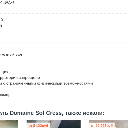
лощадка
ей
ов
нкетный зал
ящих
ерритории запрещено
ей с ограниченными физическими возможностями
номер
ь Domaine Sol Cress, также искали:
от
8 122
руб
от
12 923
руб