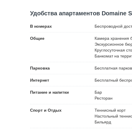
Удобства апартаментов Domaine S
В номерах
Беспроводной
дост
Общие
Камера хранения 
Экскурсионное бю
Круглосуточная ст
Банкомат на терри
Парковка
Бесплатная
парков
Интернет
Бесплатный
беспро
Питание и напитки
Бар
Ресторан
Спорт и Отдых
Теннисный корт
Настольный тенни
Бильярд