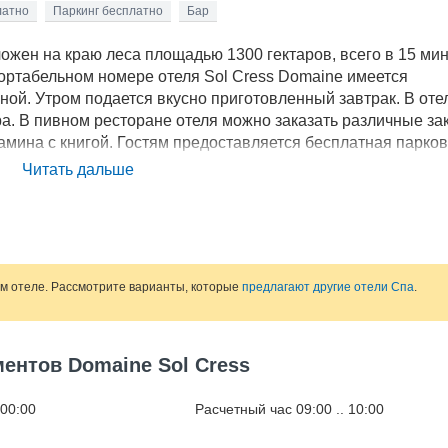
латно
Паркинг бесплатно
Бар
ожен на краю леса площадью 1300 гектаров, всего в 15 ми
ортабельном номере отеля Sol Cress Domaine имеется
ной. Утром подается вкусно приготовленный завтрак. В оте
а. В пивном ресторане отеля можно заказать различные зак
камина с книгой. Гостям предоставляется бесплатная парков
ваны детская игровая площадка, теннисный корт и площадк
Читать дальше
ом отеле. Рассмотрите варианты, которые
предлагают другие отели Спа
.
ментов Domaine Sol Cress
 00:00
Расчетный час 09:00 .. 10:00