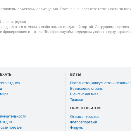
оставлены объектами размещения. Travel.ru не несет ответственности за во
б
за ночь (сутки)
 предоплаты и отмены онлайн-заказа кредитной картой. Сотрудники сервиса
е бронирования от отеля. Телефон службы поддержки указан вверху страниц
ОЕХАТЬ
ВИЗЫ
еста отдыха
Посольства, консульства и визовые
д
Безвизовые страны
 мира
Шенгенская виза
Транзит
ОБМЕН ОПЫТОМ
имечательности
Отзывы туристов
й отдых
Фоторепортажи
ские поездки
Форумы