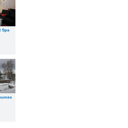
t Spa
ources