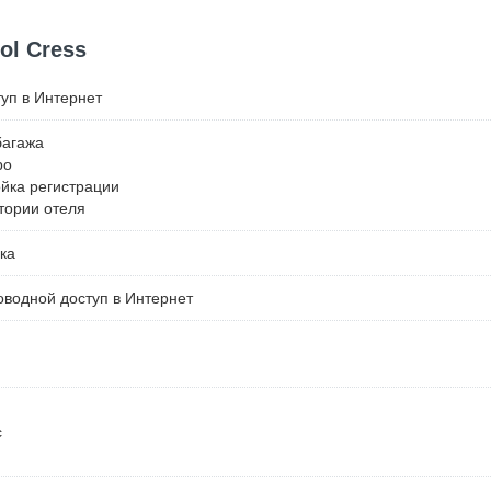
ol Cress
уп в Интернет
багажа
ро
ойка регистрации
тории отеля
ка
водной доступ в Интернет
с