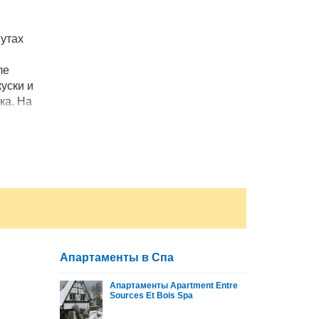
нутах
ле
уски и
ка. На
и для
Апартаменты в Спа
Апартаменты Apartment Entre
Sources Et Bois Spa