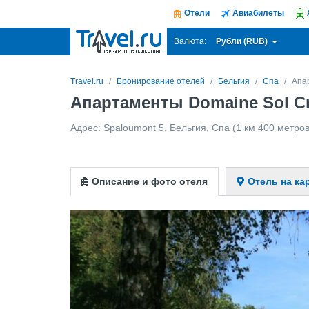
Отели
Авиабилеты
Рубли (RUB)
Валюта:
Travel.ru
Бронирование отелей
Бельгия
Спа
Апа
Апартаменты Domaine Sol Cr
Адрес:
Spaloumont 5
,
Бельгия
,
Спа
(1 км 400 метров
Описание и фото отеля
Отель на ка