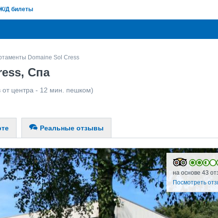
Ж/Д билеты
ртаменты Domaine Sol Cress
ess, Спа
 от центра - 12 мин. пешком)
рте
Реальные отзывы
на основе 43 от
Посмотреть от