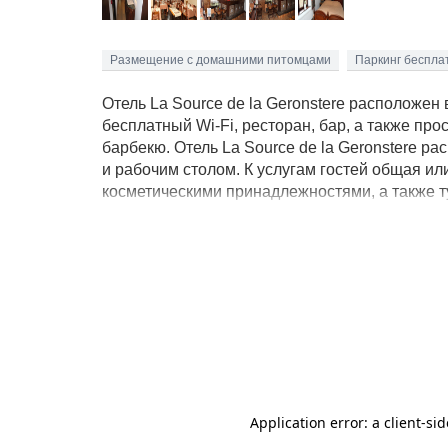
Размещение с домашними питомцами
Паркинг беспла
Отель La Source de la Geronstere расположен 
бесплатный Wi-Fi, ресторан, бар, а также пр
барбекю. Отель La Source de la Geronstere р
и рабочим столом. К услугам гостей общая ил
косметическими принадлежностями, а также ту
континентальный завтрак. В ресторане подают
меню. До гольф-клуба Royal можно доехать за 
трассы Спа-Франкоршам составляет 7 км. До 
типа "постель и завтрак" располагает собств