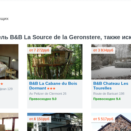
ящих
ь B&B La Source de la Geronstere, также ис
от
7 272
руб
от
3 934
руб
B&B La Cabane du Bois
B&B Chateau Les
Dormant
Tourelles
ijean 129
Av Peltzer de Clermont 26
Route de Barisart 198
Превосходно 9.0
Превосходно 9.4
от
6 151
руб
от
5 517
руб