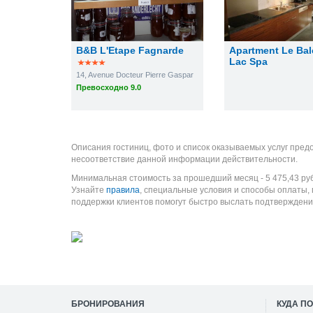
B&B L'Etape Fagnarde
Apartment Le Ba
Lac Spa
14, Avenue Docteur Pierre Gaspar
Превосходно 9.0
Описания гостиниц, фото и список оказываемых услуг пред
несоответствие данной информации действительности.
Минимальная стоимость за прошедший месяц -
5 475,43
ру
Узнайте
правила
, специальные условия и способы оплаты,
поддержки клиентов помогут быстро выслать подтверждени
БРОНИРОВАНИЯ
КУДА П