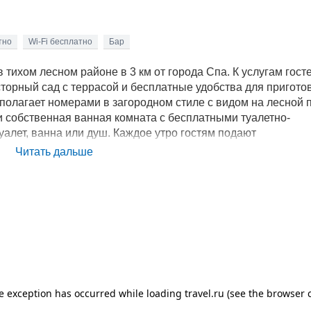
тно
Wi-Fi бесплатно
Бар
в тихом лесном районе в 3 км от города Спа. К услугам гост
осторный сад с террасой и бесплатные удобства для пригот
асполагает номерами в загородном стиле с видом на лесной 
и собственная ванная комната с бесплатными туалетно-
алет, ванна или душ. Каждое утро гостям подают
 свежие блюда по заказу, также есть специальное диетичес
Читать дальше
10 минут. Расстояние от отеля La Source de la Geronstere д
города Льеж можно доехать на автомобиле за 35 минут. Это
енной бесплатной парковкой.