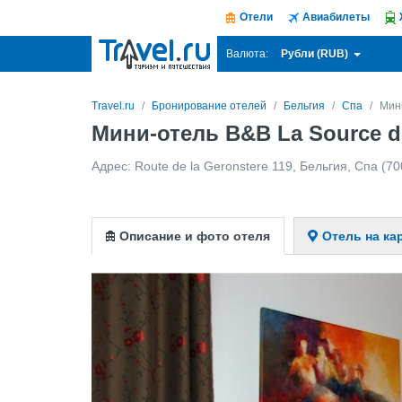
Отели
Авиабилеты
Рубли (RUB)
Валюта:
Travel.ru
Бронирование отелей
Бельгия
Спа
Мини
Мини-отель B&B La Source de
Адрес:
Route de la Geronstere 119
,
Бельгия
,
Спа
(70
Описание и фото отеля
Отель на ка