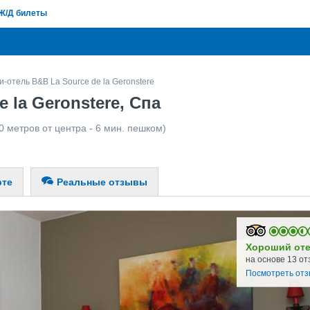
Ж/Д билеты
-отель B&B La Source de la Geronstere
 la Geronstere, Спа
0 метров от центра - 6 мин. пешком)
рте
Реальные отзывы
Хороший от
на основе 13 от
Посмотреть от