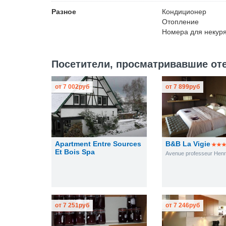
Разное
Кондиционер
Отопление
Номера для некур
Посетители, просматривавшие отел
от
7 002
руб
от
7 899
руб
Apartment Entre Sources
B&B La Vigie
Et Bois Spa
Avenue professeur Henr
от
7 251
руб
от
7 246
руб