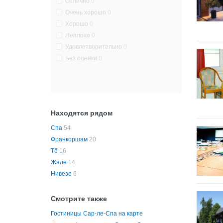
Отлично
0
Очень хорошо
0
Хорошо
0
Неплохо
0
Удовлетворительно
0
Без оценки
0
Находятся рядом
Спа
54
Франкоршам
20
Тё
16
Жале
14
Нивезе
6
Смотрите также
Гостиницы Сар-ле-Спа на карте