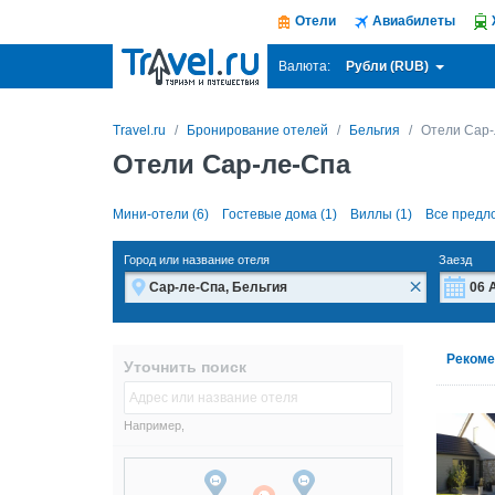
Отели
Авиабилеты
Рубли (RUB)
Валюта:
Travel.ru
Бронирование отелей
Бельгия
Отели Сар-
Отели Сар-ле-Спа
Мини-отели (6)
Гостевые дома (1)
Виллы (1)
Все предл
Город или название отеля
Заезд
×
Пн
Пн
Рекоме
Уточнить поиск
27
27
3
3
Например,
10
10
17
17