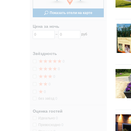
24
24
Показать отели на карте
31
31
Цена за ночь
–
руб
Звёздность
0
0
0
0
0
без звёзд
0
Оценка гостей
Идеально
0
Превосходно
0