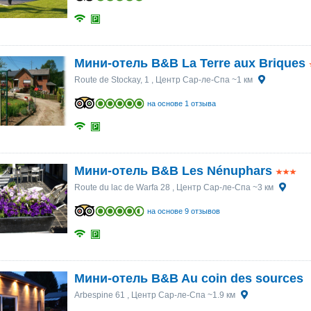
25
25
26
26
27
27
28
28
29
29
30
30
1
1
2
2
3
3
4
4
5
5
6
6
Мини-отель B&B La Terre aux Briques
Route de Stockay, 1
, Центр Сар-ле-Спа ~1 км
на основе 1 отзыва
Мини-отель B&B Les Nénuphars
Route du lac de Warfa 28
, Центр Сар-ле-Спа ~3 км
на основе 9 отзывов
Мини-отель B&B Au coin des sources
Arbespine 61
, Центр Сар-ле-Спа ~1.9 км