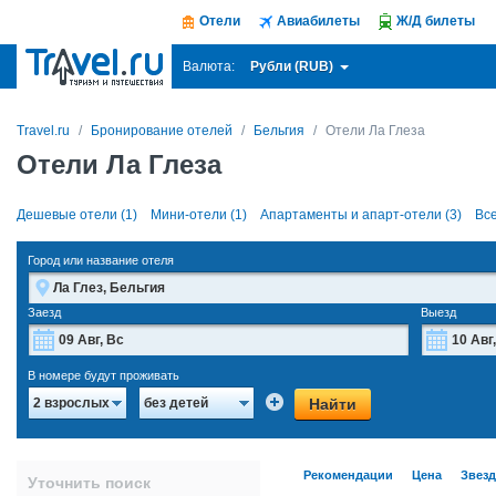
Отели
Авиабилеты
Ж/Д билеты
Рубли (RUB)
Валюта:
Travel.ru
Бронирование отелей
Бельгия
Отели Ла Глеза
Отели Ла Глеза
Дешевые отели (1)
Мини-отели (1)
Апартаменты и апарт-отели (3)
Все
Город или название отеля
Заезд
Выезд
Август
2026
В номере будут проживать
Пн
Вт
Ср
Чт
Пт
Сб
Вс
Пн
Найти
2 взрослых
без детей
27
28
29
30
31
1
2
27
3
4
5
6
7
8
9
3
Рекомендации
Цена
Звез
Уточнить поиск
10
11
12
13
14
15
16
10