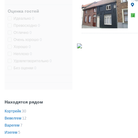
Оценка гостей
Идеально
0
Превосходно
0
Отлично
0
Очень хорошо
0
Хорошо
0
Неплохо
0
Удовлетворительно
0
Без оценки
0
Находятся рядом
Кортрейк
30
Вевелгем
12
Варегем
7
Изегем
5