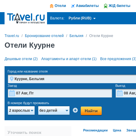
Отели
Авиабилеты
Ж/Д билеты
Рубли (RUB)
Валюта:
Travel.ru
Бронирование отелей
Бельгия
Отели Куурне
Отели Куурне
Дешевые отели (2)
Апартаменты и апарт-отели (1)
Все предложения (3
Город или название отеля
Заезд
Выезд
Август
2026
В номере будут проживать
Пн
Вт
Ср
Чт
Пт
Сб
Вс
Пн
Найти
2 взрослых
без детей
27
28
29
30
31
1
2
27
3
4
5
6
7
8
9
3
Рекомендации
Цена
Звез
Уточнить поиск
10
11
12
13
14
15
16
10