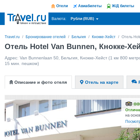
Отели
Авиабилеты
Ж/Д билеты
Рубли (RUB)
Валюта:
Travel.ru
Бронирование отелей
Бельгия
Кнокке-Хейст
Отель Hot
Отель Hotel Van Bunnen, Кнокке-Хе
Адрес:
Van Bunnenlaan 50
,
Бельгия
,
Кнокке-Хейст
(1 км 800 метро
15 мин. пешком)
Описание и фото отеля
Отель на карте
Отличн
на осно
Посмотр