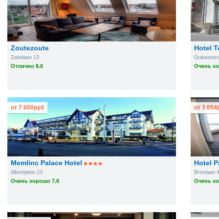
Zoutezoute
Hotel T
Zwinlaan 13
Duinenstra
Отлично 8.6
Очень хо
от
7 600
руб
от
3 654
Memlinc Palace Hotel
Hotel P
Albertplein 23
Bronlaan 
Очень хорошо 7.6
Очень хо