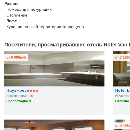
Разное
Номера для некурящих
Отопление
Лифт
Курение на всей территории запрещено
Посетители, просматривавшие отель Hotel Van 
от
6 696
руб
от
7 166
HuysHoeve
Hotel 
Spelemanstraat 154
Elizabetla
Превосходно 9.0
Отлично 
от
4 498