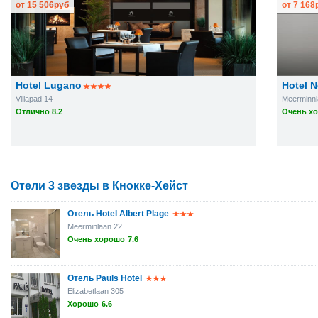
от
15 506
руб
от
7 168
Hotel Lugano
Hotel 
Villapad 14
Meerminnl
Отлично 8.2
Очень хо
Отели 3 звезды в Кнокке-Хейст
Отель Hotel Albert Plage
Meerminlaan 22
Очень хорошо
7.6
Отель Pauls Hotel
Elizabetlaan 305
Хорошо
6.6