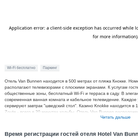
Wi-Fi бесплатно
Паркинг
Отель Van Bunnen находится в 500 метрах от пляжа Кнокке. Но
располагают телевизорами с плоскими экранами. К услугам гост
общественные зоны, бесплатный Wi-Fi и терраса в саду. В элег
современная ванная комната и кабельное телевидение. Каждое 
сервируют завтрак "шведский стол". Казино Knokke находится в 
Zoute - всего в 20 минутах ходьбы. Отель Van Bunnen расположе
Читать дальше
Кнокке и остановки берегового трамвая. Гости могут без пересад
числе Брюгге.
Время регистрации гостей отеля Hotel Van Bun