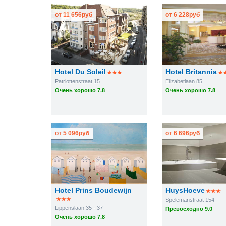
от
11 656
руб
от
6 228
руб
Hotel Du Soleil
Hotel Britannia
Patriottenstraat 15
Elizabetlaan 85
Очень хорошо 7.8
Очень хорошо 7.8
от
5 096
руб
от
6 696
руб
Hotel Prins Boudewijn
HuysHoeve
Spelemanstraat 154
Lippenslaan 35 - 37
Превосходно 9.0
Очень хорошо 7.8