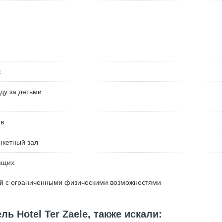
с
ду за детьми
ов
нкетный зал
ящих
ей с ограниченными физическими возможностями
ь Hotel Ter Zaele, также искали: