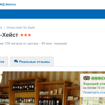
Ж/Д билеты
ст
Отель Hotel Ter Zaele
е-Хейст
км 700 метров от центра - 49 мин. пешком)
рте
Реальные отзывы
Хороший от
на основе 72 от
Посмотреть от