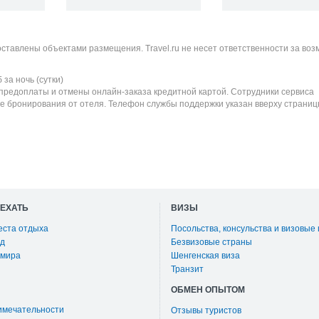
оставлены объектами размещения. Travel.ru не несет ответственности за во
б
за ночь (сутки)
 предоплаты и отмены онлайн-заказа кредитной картой. Сотрудники сервиса
е бронирования от отеля. Телефон службы поддержки указан вверху страниц
ОЕХАТЬ
ВИЗЫ
еста отдыха
Посольства, консульства и визовые
д
Безвизовые страны
 мира
Шенгенская виза
Транзит
ОБМЕН ОПЫТОМ
имечательности
Отзывы туристов