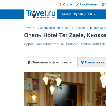
Отели
Авиабилеты
Рубли (RUB)
Валюта:
Travel.ru
Бронирование отелей
Бельгия
Кнокке-Хей
Отель Hotel Ter Zaele, Кнокк
Адрес:
Oostkerkestraat 40
,
Бельгия
,
Кнокке-Хейст
(5 
Описание и фото отеля
Отель на ка