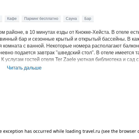
Кафе
Паркинг бесплатно
Сауна
Бар
м районе, в 10 минутах езды от Кнокке-Хейста. В отеле ест
, винный бар и сезонные крытый и открытый бассейны. В ка
ая комната с ванной. Некоторые номера располагают балко
евно подается завтрак "шведский стол". В отеле имеется т
К услугам гостей отеля Ter Zaele уютная библиотека и сад с
 находятся такие достопримечательности, как Бегинаж и Гро
Читать дальше
нут. Голландская граница расположена чуть более, чем в 5
услуга бесплатного хранения велосипедов. От города Кнокке
нберге и Дейнберген, ходит береговой трамвай.