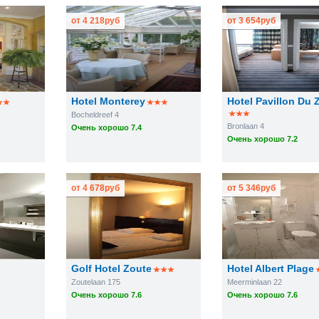
от
4 218
руб
от
3 654
руб
Hotel Monterey
Hotel Pavillon Du 
Bocheldreef 4
Bronlaan 4
Очень хорошо 7.4
Очень хорошо 7.2
от
4 678
руб
от
5 346
руб
Golf Hotel Zoute
Hotel Albert Plage
Zoutelaan 175
Meerminlaan 22
Очень хорошо 7.6
Очень хорошо 7.6