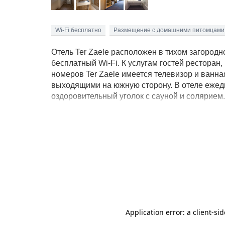
Wi-Fi бесплатно
Размещение с домашними питомцами
Отель Ter Zaele расположен в тихом загородно
бесплатный Wi-Fi. К услугам гостей ресторан
номеров Ter Zaele имеется телевизор и ванн
выходящими на южную сторону. В отеле ежедн
оздоровительный уголок с сауной и солярием. 
террасой с видами на природу. До Брюгге, где
Маркт, можно доехать на автомобиле за 20 ми
минутах езды от отеля. Гостям предлагается 
других приморских городов, таких как Бланке