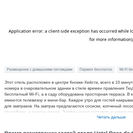
Размещение с домашними питомцами
Паркинг бесплатно
Wi-Fi б
Этот отель расположен в центре Кнокке-Хейста, всего в 10 минут
номера в очаровательном здании в стиле времен правления Тюд
бесплатный Wi-Fi, а в саду оборудована просторная терраса. В
имеются телевизор и мини-бар. Каждое утро для гостей накрыва
для завтраков. На завтрак предлагаются сосиски, копченый лос
способами, и многое другое. Завтрак могут доставить в номер с
Читать дальше
расположено менее чем в 15 минутах ходьбы. Королевский гольф
Chopin. В отеле к услугам гостей бесплатная частная парковка и
других приморских городов, включая Бланкенберге и Дейнберге,