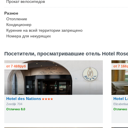
Прокат велосипедов
Разное
Отопление
Кондиционер
Курение на всей территории запрещено
Номера для некурящих
Посетители, просматривавшие отель Hotel Rose 
от
7 469
руб
от
7 166
Hotel des Nations
Hotel 
Zeedijk 704
Elizabetla
Отлично 8.0
Отлично 