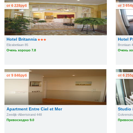
от
6 228
руб
от
3 654
Hotel Britannia
Hotel P
Elizabetlaan 85
Bronlaan 
Очень хорошо 7.8
Очень хо
от
9 846
руб
от
6 255
Apartment Entre Ciel et Mer
Studio 
Zeedijk-Albertstrand 448
Golvenstra
Превосходно 9.0
Превосхо