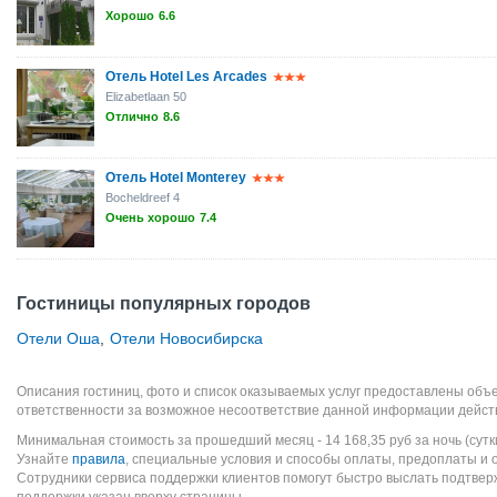
Хорошо
6.6
Отель Hotel Les Arcades
Elizabetlaan 50
Отлично
8.6
Отель Hotel Monterey
Bocheldreef 4
Очень хорошо
7.4
Гостиницы популярных городов
Отели Оша
,
Отели Новосибирска
Описания гостиниц, фото и список оказываемых услуг предоставлены объе
ответственности за возможное несоответствие данной информации дейст
Минимальная стоимость за прошедший месяц -
14 168,35
руб
за ночь (сутк
Узнайте
правила
, специальные условия и способы оплаты, предоплаты и 
Сотрудники сервиса поддержки клиентов помогут быстро выслать подтве