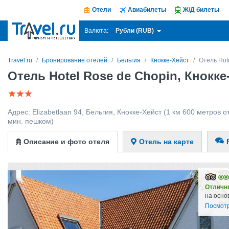
Отели
Авиабилеты
Ж/Д билеты
Рубли (RUB)
Валюта:
Travel.ru
Бронирование отелей
Бельгия
Кнокке-Хейст
Отель Hot
Отель Hotel Rose de Chopin, Кнокке
Адрес:
Elizabetlaan 94
,
Бельгия
,
Кнокке-Хейст
(1 км 600 метров от
мин. пешком)
Описание и фото отеля
Отель на карте
Отличн
на осно
Посмотр