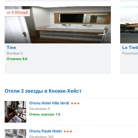
от
8 955
руб
Tine
Le Tim
Bronlaan 5
Poststraat
Отлично 8.8
Отели 3 звезды в Кнокке-Хейст
Отель Hotel Villa Verdi
Elizabetlaan 8
Очень хорошо
7.8
Отель Pauls Hotel
Elizabetlaan 305