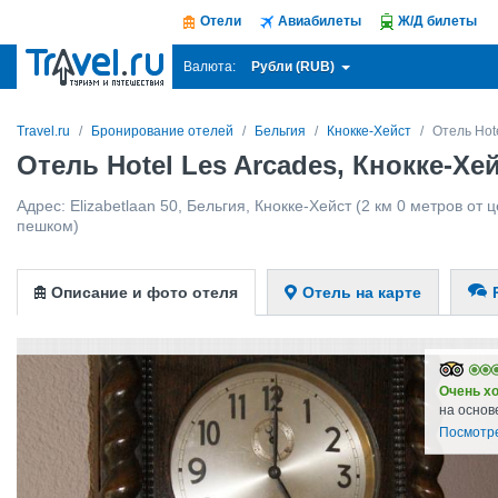
Отели
Авиабилеты
Ж/Д билеты
Рубли (RUB)
Валюта:
Travel.ru
Бронирование отелей
Бельгия
Кнокке-Хейст
Отель Hot
Отель Hotel Les Arcades, Кнокке-Хе
Адрес:
Elizabetlaan 50
,
Бельгия
,
Кнокке-Хейст
(2 км 0 метров от ц
пешком)
Описание и фото отеля
Отель на карте
Очень х
на основ
Посмотр