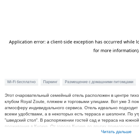
Wi-Fi бесплатно
Паркинг
Размещение с домашними питомцами
Этот очаровательный семейный отель расположен в центре тихог
клубом Royal Zoute, пляжем и торговыми улицами. Вот уже 3 п
атмосферу индивидуального сервиса. Отель идеально подходит
всеми удобствами, а в некоторых есть терраса и шезлонги. По у
"шведский стол". В распоряжении гостей сад и терраса на южной
проживания в Кнокке. От города Кнокке до других приморских гор
Читать дальше
ходит береговой трамвай.