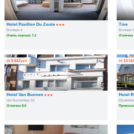
Hotel Pavillon Du Zoute
Tine
Bronlaan 4
Bronlaan 
Очень хорошо 7.2
Отлично 
от
6 642
руб
от
14 16
Hotel Van Bunnen
Hotel 
Van Bunnenlaan 50
Elizabetla
Отлично 8.6
Превосхо