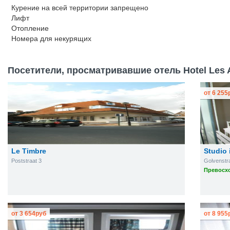
Курение на всей территории запрещено
Лифт
Отопление
Номера для некурящих
Посетители, просматривавшие отель Hotel Les A
от
6 255
Le Timbre
Studio 
Poststraat 3
Golvenstra
Превосхо
от
3 654
руб
от
8 955