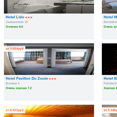
Hotel Lido
Hotel 
Zwaluwenlaan 18
Bocheldre
Отлично 8.0
Очень хо
от
3 654
руб
Hotel Pavillon Du Zoute
Hotel B
Bronlaan 4
Patriotten
Очень хорошо 7.2
Хорошо 6
от
8 651
руб
от
5 346