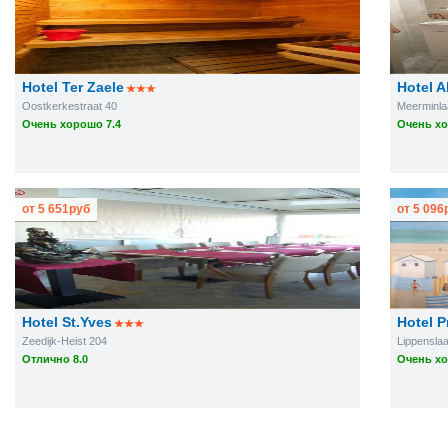
Hotel Ter Zaele
Hotel A
Oostkerkestraat 40
Meerminla
Очень хорошо 7.4
Очень хо
от
5 651
руб
от
5 096
Hotel St.Yves
Hotel P
Zeedijk-Heist 204
Lippenslaa
Отлично 8.0
Очень хо