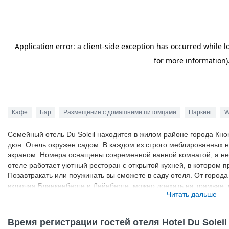
Кафе
Бар
Размещение с домашними питомцами
Паркинг
W
Семейный отель Du Soleil находится в жилом районе города Кнокк
дюн. Отель окружен садом. В каждом из строго меблированных 
экраном. Номера оснащены современной ванной комнатой, а не
отеле работает уютный ресторан с открытой кухней, в котором 
Позавтракать или поужинать вы сможете в саду отеля. От города
включая Бланкенберге и Дейнберге, можно доехать на трамвае,
Читать дальше
Время регистрации гостей отеля Hotel Du Soleil