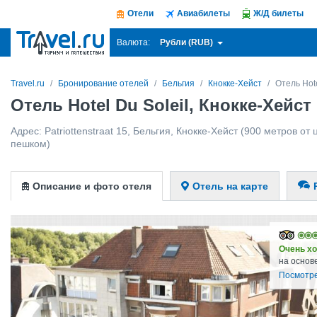
Отели
Авиабилеты
Ж/Д билеты
Рубли (RUB)
Валюта:
Travel.ru
Бронирование отелей
Бельгия
Кнокке-Хейст
Отель Hote
Отель Hotel Du Soleil, Кнокке-Хейст
Адрес:
Patriottenstraat 15
,
Бельгия
,
Кнокке-Хейст
(900 метров от ц
пешком)
Описание и фото отеля
Отель на карте
Очень х
на основ
Посмотре