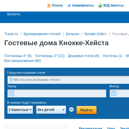
Отели
Авиабилеты
Ж/Д билеты
Валюта:
Travel.ru
Бронирование отелей
Бельгия
Кнокке-Хейст
Гостевые 
Гостевые дома Кнокке-Хейста
Гостиницы 4* (9)
Гостиницы 3* (21)
Дешевые отели (6)
Хостелы (1)
М
Все предложения (96)
Город или название отеля
Заезд
Выезд
В номере будут проживать
Найти
2 взрослых
без детей
Рекомендации
Цена
Звез