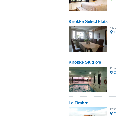
Knokke Select Flats
46, 
О
Knokke Studio's
Krom
О
Le Timbre
Post
О