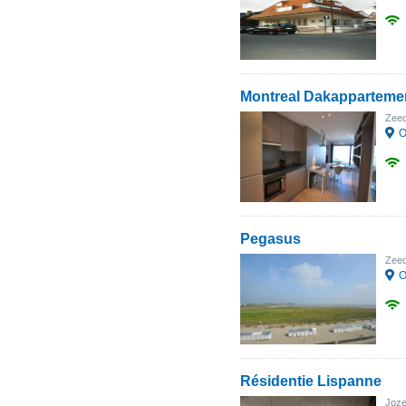
Montreal Dakapparteme
Zeed
О
Pegasus
Zeed
О
Résidentie Lispanne
Joze