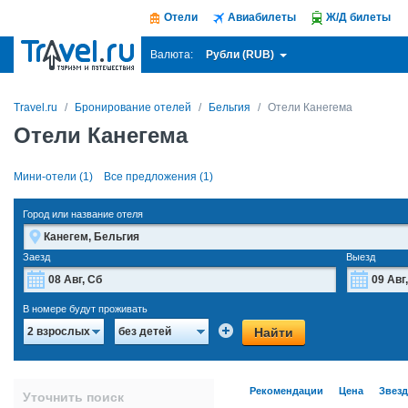
Отели
Авиабилеты
Ж/Д билеты
Рубли (RUB)
Валюта:
Travel.ru
Бронирование отелей
Бельгия
Отели Канегема
Отели Канегема
Мини-отели (1)
Все предложения (1)
Город или название отеля
Заезд
Выезд
Август
2026
В номере будут проживать
Пн
Вт
Ср
Чт
Пт
Сб
Вс
Пн
Найти
2 взрослых
без детей
27
28
29
30
31
1
2
27
3
4
5
6
7
8
9
3
Рекомендации
Цена
Звез
Уточнить поиск
10
11
12
13
14
15
16
10