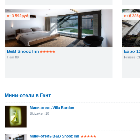
от
3 592
руб
от
6 286
B&B Snooz Inn
Expo 1
Ham 89
Prinses C
Мини-отели в Гент
Мини-отель Villa Bardon
Sluizeken 10
Мини-отель B&B Snooz Inn