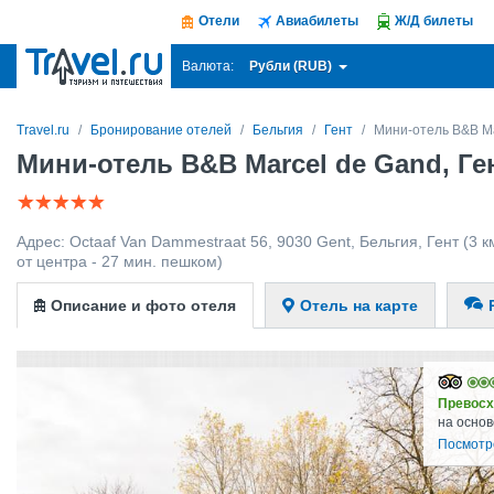
Отели
Авиабилеты
Ж/Д билеты
Рубли (RUB)
Валюта:
Travel.ru
Бронирование отелей
Бельгия
Гент
Мини-отель B&B Ma
Мини-отель B&B Marcel de Gand, Ге
Адрес:
Octaaf Van Dammestraat 56, 9030 Gent
,
Бельгия
,
Гент
(3 к
от центра - 27 мин. пешком)
Описание и фото отеля
Отель на карте
Превосх
на основ
Посмотр