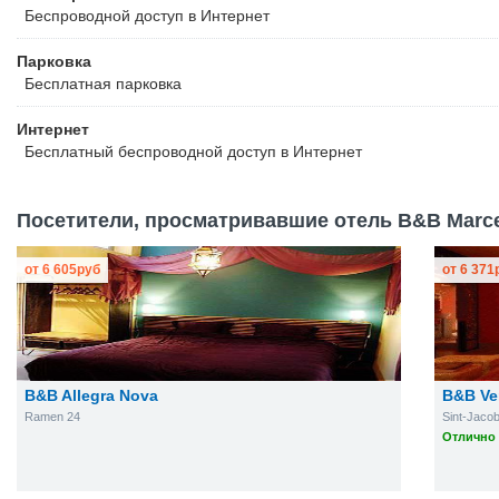
Беспроводной
доступ в Интернет
Парковка
Бесплатная
парковка
Интернет
Бесплатный
беспроводной доступ в Интернет
Посетители, просматривавшие отель B&B Marcel
от
6 605
руб
от
6 371
B&B Allegra Nova
B&B Ve
Ramen 24
Sint-Jaco
Отлично 