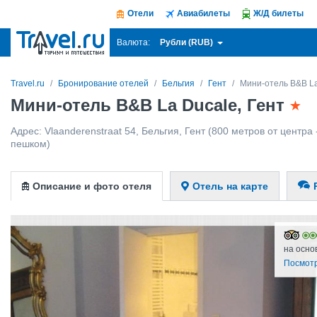
Отели
Авиабилеты
Ж/Д билеты
Рубли (RUB)
Валюта:
Travel.ru
Бронирование отелей
Бельгия
Гент
Мини-отель B&B L
Мини-отель B&B La Ducale, Гент
Адрес:
Vlaanderenstraat 54
,
Бельгия
,
Гент
(800 метров от центра 
пешком)
Описание и фото отеля
Отель на карте
на осно
Посмотр