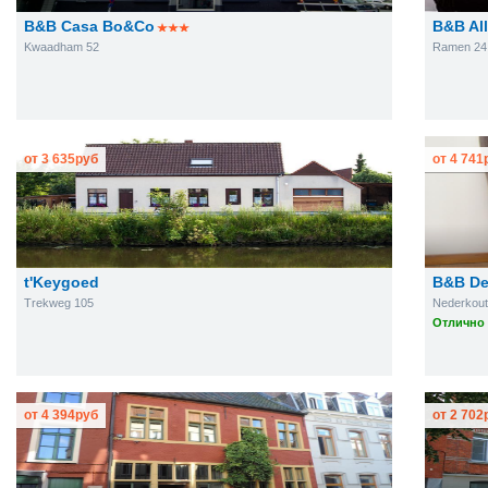
B&B Casa Bo&Co
B&B Al
Kwaadham 52
Ramen 24
от
3 635
руб
от
4 741
t'Keygoed
B&B De
Trekweg 105
Nederkout
Отлично 
от
4 394
руб
от
2 702