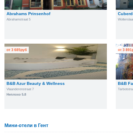
Abrahams Prinsenhof
Cuberd
Abrahamstraat 5
Woltersla
от
3 685
руб
от
3 891
B&B Azur Beauty & Wellness
B&B Faj
Vlaanderenstraat 7
Tarbotstra
Неплохо 5.8
Мини-отели в Гент