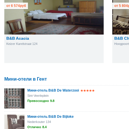
от
6 574
руб
от
5 804
B&B Acacia
B&B Ch
Keizer Karelstraat 124
Hoogpoort
Мини-отели в Гент
Мини-отель B&B De Waterzooi
Sint-Veerleplein
Превосходно
9.8
Мини-отель B&B De Bijloke
Nederkouter 134
Отлично
8.4