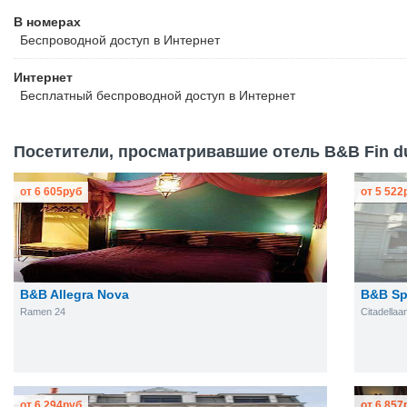
В номерах
Беспроводной
доступ в Интернет
Интернет
Бесплатный
беспроводной доступ в Интернет
Посетители, просматривавшие отель B&B Fin du
от
6 605
руб
от
5 522
B&B Allegra Nova
B&B Sp
Ramen 24
Citadellaa
от
6 294
руб
от
6 857