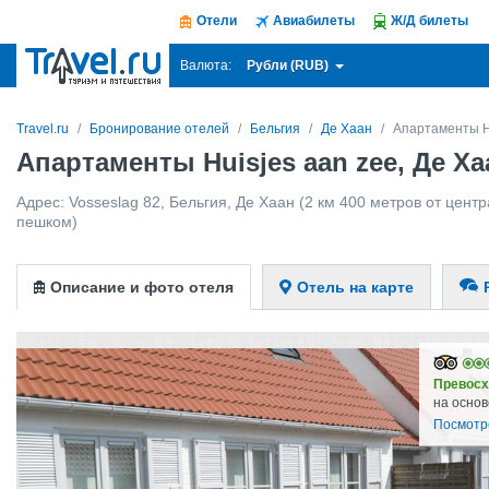
Отели
Авиабилеты
Ж/Д билеты
Рубли (RUB)
Валюта:
Travel.ru
Бронирование отелей
Бельгия
Де Хаан
Апартаменты H
Апартаменты Huisjes aan zee, Де Ха
Адрес:
Vosseslag 82
,
Бельгия
,
Де Хаан
(2 км 400 метров от центр
пешком)
Описание и фото отеля
Отель на карте
Превосх
на основ
Посмотр