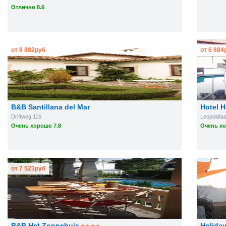
Отлично 8.6
от
8 882
руб
от
6 884
B&B Santillana del Mar
Hotel H
Driftweg 115
Leopoldla
Очень хорошо 7.8
Очень хо
от
7 523
руб
B&B Het Zonnehuis
Holiday 