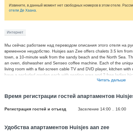
Извините, в данный момент нет свободных номеров в этом отеле. Расс
отели Де Хаана
.
Интернет
Мы сейчас работаем над переводом описания этого отеля на ру
временное неудобство. Huisjes aan Zee offers chalets 3.5 km from 
town, a 10-minute walk from the sandy beach and the North Sea. The f
an oven, dishwasher and Senseo coffee machine. Each of the unique c
living room with a flat-screen cable TV and DVD player, kitchen with
have a secluded garden each with seating area and 2 free ladies bicy
Читать дальше
minute drive from the chalets. Plopsaland theme park is less than 40
Blankenberge is 14 km from Huisjes aan Zee. There is a coastal tra
De Haan and other seaside cities such as Ostend and Blankenberge
Время регистрации гостей апартаментов Huisje
Регистрация гостей и отъезд
Заселение 14:00 .. 16:00
Удобства апартаментов Huisjes aan zee