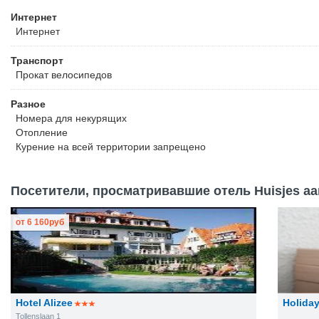
Интернет
Интернет
Транспорт
Прокат велосипедов
Разное
Номера для некурящих
Отопление
Курение на всей территории запрещено
Посетители, просматривавшие отель Huisjes aan
от
6 160
руб
Hotel Alizee
Holida
Tollenslaan 1