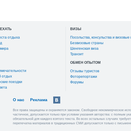
ОЕХАТЬ
ВИЗЫ
еста отдыха
Посольства, консульства и визовые
д
Безвизовые страны
 мира
Шенгенская виза
Транзит
ОБМЕН ОПЫТОМ
имечательности
Отзывы туристов
й отдых
Фоторепортажи
ские поездки
Форумы
вета
О нас
Реклама
Все права защищены и охраняются законом. Свободное некоммерческое испо
частичное, допускается только при условии указания авторства: с полным у
обязательной для каждого взятого текста. Во всех остальных случаях требу
перепечатка материалов в традиционных СМИ допускается только с письмен