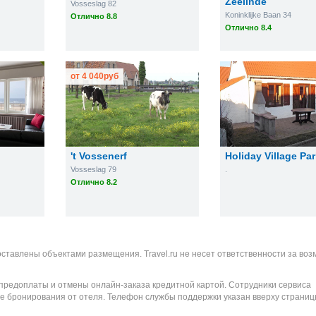
Zeelinde
Vosseslag 82
Koninklijke Baan 34
Отлично 8.8
Отлично 8.4
от
4 040
руб
't Vossenerf
Holiday Village Park
Vosseslag 79
.
Отлично 8.2
оставлены объектами размещения. Travel.ru не несет ответственности за во
 предоплаты и отмены онлайн-заказа кредитной картой. Сотрудники сервиса
е бронирования от отеля. Телефон службы поддержки указан вверху страниц