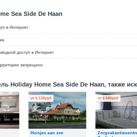
me Sea Side De Haan
уп в Интернет
ка
водной доступ в Интернет
ерритории запрещено
ь Holiday Home Sea Side De Haan, также ис
от
6 138
руб
от
4 690
руб
Huisjes aan zee
Zorgvakantiecent