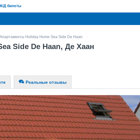
Ж/Д билеты
Апартаменты Holiday Home Sea Side De Haan
ea Side De Haan, Де Хаан
рте
Реальные отзывы