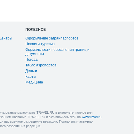
ПОЛЕЗНОЕ
 центры
Оформление загранпаспортов
Новости туризма
Формальности пересечения границ и
документы
Погода
Табло аэропортов
Деньги
Карты
Медицина
льзование материалов TRAVEL.RU в интернете, полное или
казанием названия TRAVEL.RU и активной ссылкой на
www.travel.ru
,
ется письменное разрешение редакции. Полная или частичная
ного разрешения редакции.