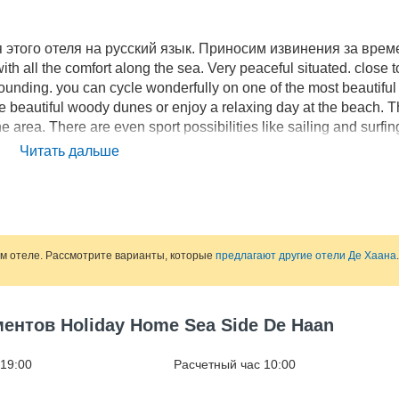
этого отеля на русский язык. Приносим извинения за вре
h all the comfort along the sea. Very peaceful situated. close t
unding. you can cycle wonderfully on one of the most beautiful
e beautiful woody dunes or enjoy a relaxing day at the beach. 
e area. There are even sport possibilities like sailing and surfin
ay house. for you to discover the area!
Читать дальше
ом отеле. Рассмотрите варианты, которые
предлагают другие отели Де Хаана
.
ентов Holiday Home Sea Side De Haan
 19:00
Расчетный час 10:00