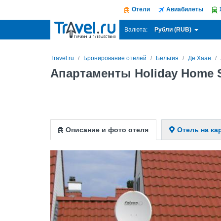
Отели
Авиабилеты
Рубли (RUB)
Валюта:
Travel.ru
Бронирование отелей
Бельгия
Де Хаан
Апартаменты Holiday Home S
Описание и фото отеля
Отель на ка