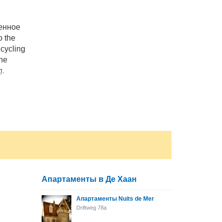
менное
o the
 cycling
The
g.
Апартаменты в Де Хаан
Апартаменты Nuits de Mer
Driftweg 78a