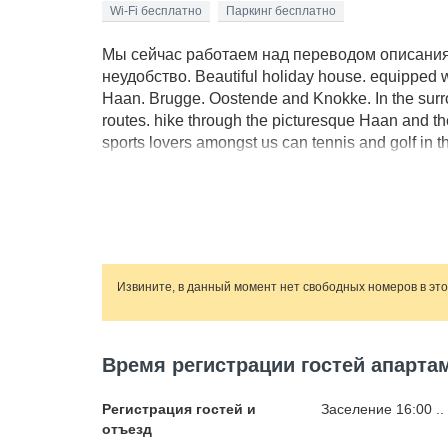
Wi-Fi бесплатно
Паркинг бесплатно
Мы сейчас работаем над переводом описания 
неудобство. Beautiful holiday house. equipped wit
Haan. Brugge. Oostende and Knokke. In the surro
routes. hike through the picturesque Haan and th
sports lovers amongst us can tennis and golf in th
There are 4 bicycles available to you at the holid
Извините, в данный момент нет свободных номеров в эт
Время регистрации гостей апартам
Регистрация гостей и
Заселение 16:00 ..
отъезд