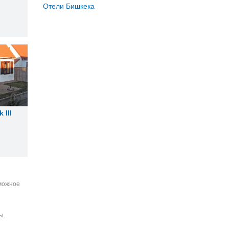
Отели Бишкека
 III
зможное
ы.