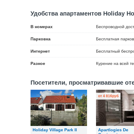
Удобства апартаментов Holiday Ho
В номерах
Беспроводной
дост
Парковка
Бесплатная
парков
Интернет
Бесплатный
беспро
Разное
Курение на всей т
Посетители, просматривавшие отел
от
4 816
руб
Holiday Village Park II
Apartlogies De