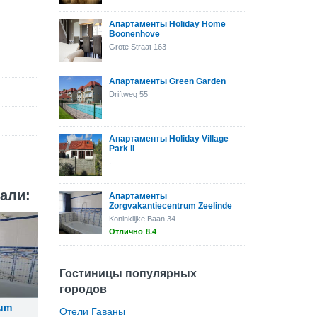
Апартаменты Holiday Home
Boonenhove
Grote Straat 163
Апартаменты Green Garden
Driftweg 55
Апартаменты Holiday Village
Park II
.
кали:
Апартаменты
Zorgvakantiecentrum Zeelinde
Koninklijke Baan 34
Отлично
8.4
Гостиницы популярных
городов
rum
Отели Гаваны