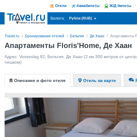
Отели
Авиабилеты
Ж/Д билеты
Рубли (RUB)
Валюта:
Travel.ru
Бронирование отелей
Бельгия
Де Хаан
Апартаменты F
Апартаменты Floris'Home, Де Хаан
Адрес:
Vosseslag 82
,
Бельгия
,
Де Хаан
(2 км 300 метров от центр
пешком)
Описание и фото отеля
Отель на карте