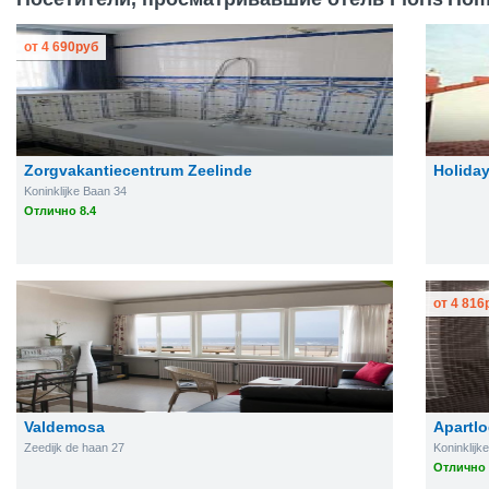
от
4 690
руб
Zorgvakantiecentrum Zeelinde
Holida
Koninklijke Baan 34
Отлично 8.4
от
4 816
Valdemosa
Apartlo
Zeedijk de haan 27
Koninklijk
Отлично 