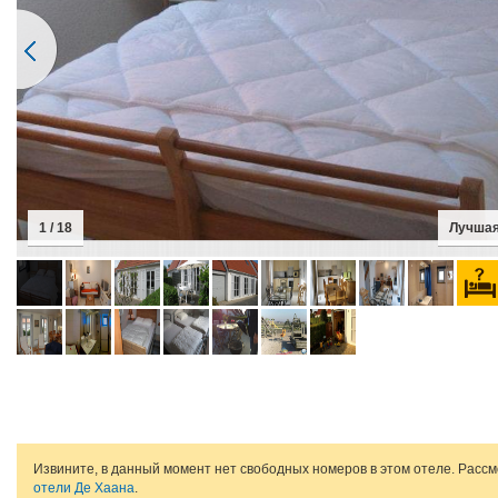
1 / 18
Лучшая
Извините, в данный момент нет свободных номеров в этом отеле. Расс
отели Де Хаана
.