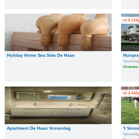
от
6 138
Holiday Home Sea Side De Haan
Huisjes
Vosseslag
Отлично 
от
4 040
Apartment De Haan Vosseslag
't Voss
.
Vosseslag