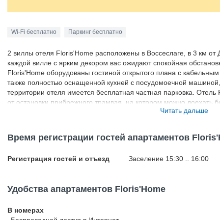
Wi-Fi бесплатно
Паркинг бесплатно
2 виллы отеля Floris'Home расположены в Воссеслаге, в 3 км от
каждой вилле с ярким декором вас ожидают спокойная обстанов
Floris'Home оборудованы гостиной открытого плана с кабельны
также полностью оснащенной кухней с посудомоечной машиной
территории отеля имеется бесплатная частная парковка. Отель F
от остановки прибрежного трамвая, на котором можно доехать б
Читать дальше
Plopsaland De Panne, морского центра Blankenberge и многих дру
Время регистрации гостей апартаментов Floris
Регистрация гостей и отъезд
Заселение 15:30 .. 16:00
Удобства апартаментов Floris'Home
В номерах