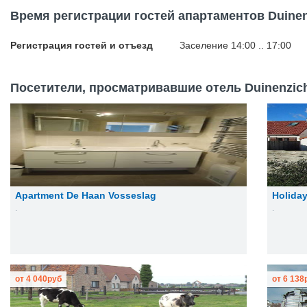
Время регистрации гостей апартаментов Duinenz
Регистрация гостей и отъезд
Заселение 14:00 .. 17:00
Посетители, просматривавшие отель Duinenzicht 
Apartment De Haan Vosseslag
Holiday
.
.
от
4 040
руб
от
6 138