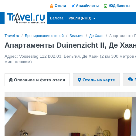
Отели
Авиабилеты
Ж/Д билеты
Рубли (RUB)
Валюта:
Travel.ru
Бронирование отелей
Бельгия
Де Хаан
Апартаменты Du
Апартаменты Duinenzicht II, Де Хаа
Адрес:
Vosseslag 112 b02.03
,
Бельгия
,
Де Хаан
(2 км 300 метров 
мин. пешком)
Описание и фото отеля
Отель на карте