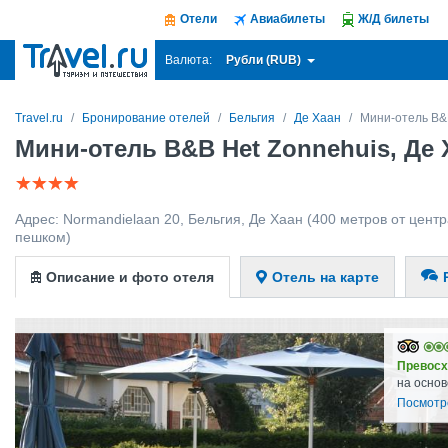
Отели
Авиабилеты
Ж/Д билеты
Рубли (RUB)
Валюта:
Travel.ru
Бронирование отелей
Бельгия
Де Хаан
Мини-отель B&
Мини-отель B&B Het Zonnehuis, Де 
Адрес:
Normandielaan 20
,
Бельгия
,
Де Хаан
(400 метров от центра
пешком)
Описание и фото отеля
Отель на карте
Превосх
на основ
Посмотр