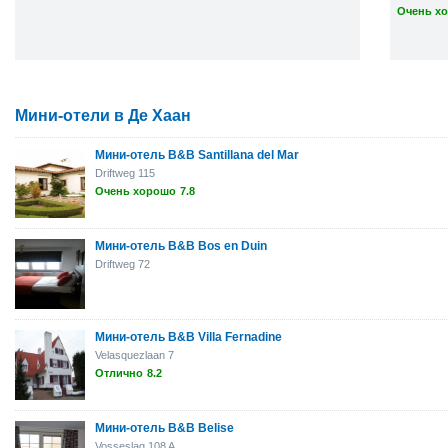
Очень хо
Мини-отели в Де Хаан
Мини-отель B&B Santillana del Mar
Driftweg 115
Очень хорошо
7.8
Мини-отель B&B Bos en Duin
Driftweg 72
Мини-отель B&B Villa Fernadine
Velasquezlaan 7
Отлично
8.2
Мини-отель B&B Belise
Vosseslag 108 A