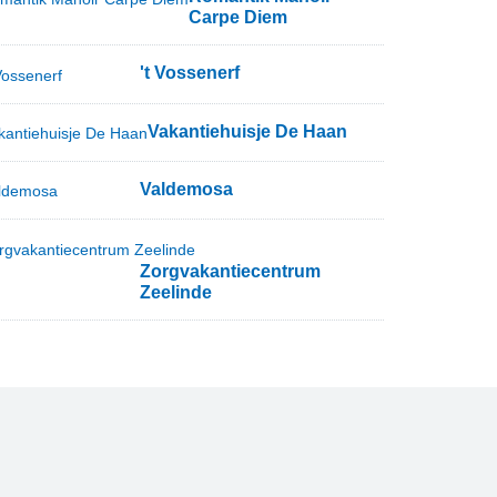
Carpe Diem
't Vossenerf
Vakantiehuisje De Haan
Valdemosa
Zorgvakantiecentrum
Zeelinde