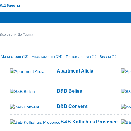
Ж/Д билеты
Все отели Де Хаана
Мини-отели (13)
Апартаменты (24)
Гостевые дома (1)
Виллы (1)
Apartment Alicia
B&B Belise
B&B Convent
B&B Koffiehuis Provence