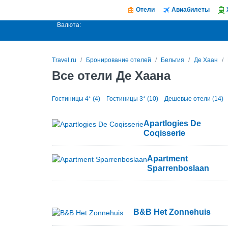
Отели
Авиабилеты
Валюта:
Travel.ru
Бронирование отелей
Бельгия
Де Хаан
Все отели Де Хаана
Гостиницы 4* (4)
Гостиницы 3* (10)
Дешевые отели (14)
Apartlogies De
Coqisserie
Apartment
Sparrenboslaan
B&B Het Zonnehuis