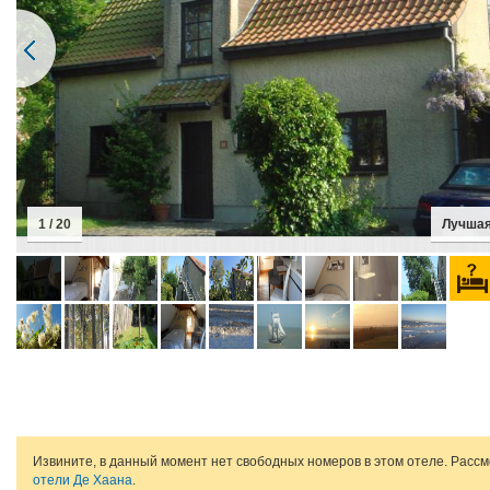
1 / 20
Лучшая
Извините, в данный момент нет свободных номеров в этом отеле. Расс
отели Де Хаана
.