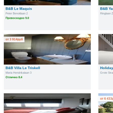
B&B Le Maquis
B&B Ya
Peter Benoitlaan 2
Ringlaan 
Превосходно 9.0
от
3 914
руб
B&B Villa Le Triskell
Holida
Maria Hendrikalaan 3
Grote Stra
Отлично 8.4
от
6 433