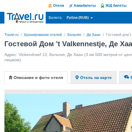
Отели
Авиабилеты
Ж/Д билеты
Рубли (RUB)
Валюта:
Travel.ru
Бронирование отелей
Бельгия
Де Хаан
Гостевой дом 't
Гостевой Дом 't Valkennestje, Де Ха
Адрес:
Vinkendreef 13
,
Бельгия
,
Де Хаан
(3 км 500 метров от цент
пешком)
Описание и фото отеля
Отель на карте